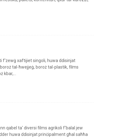
 f'żewġ xaftijiet singoli, huwa ddisinjat
boroż tal-ħwejjeġ, boroż tal-plastik, films
ż kbar,...
 qabel ta' diversi films agrikoli f'balal jew
hredder huwa ddisinjat prinċipalment għal saħħa