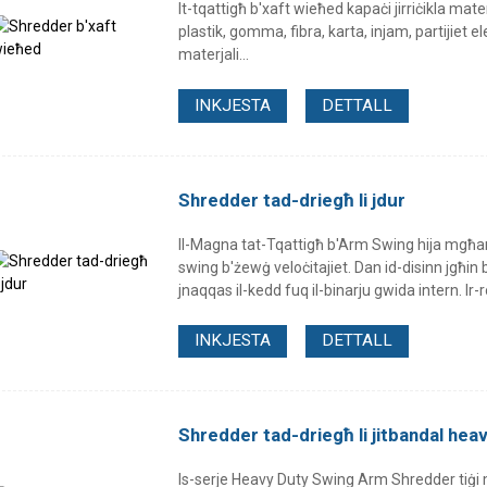
It-tqattigħ b'xaft wieħed kapaċi jirriċikla materja
plastik, gomma, fibra, karta, injam, partijiet ele
materjali...
INKJESTA
DETTALL
Shredder tad-driegħ li jdur
Il-Magna tat-Tqattigħ b'Arm Swing hija mgħa
swing b'żewġ veloċitajiet. Dan id-disinn jgħin b
jnaqqas il-kedd fuq il-binarju gwida intern. Ir-ro
INKJESTA
DETTALL
Shredder tad-driegħ li jitbandal hea
Is-serje Heavy Duty Swing Arm Shredder tiġi 