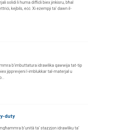
li solidi li huma diffiċli biex jinkisru, bħal
ttriċi, kejbils, eċċ. Xi eżempji ta' dawn il-
mmra b'imbuttatura idrawlika qawwija tat-tip
iex jipprevjeni l-imblukkar tal-materjal u
...
vy-duty
mgħammra b'unità ta' stazzjon idrawliku ta'