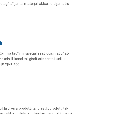
 qtugħ aħjar ta' materjali akbar. Id-dijametru
ir
Kbir hija tagħmir speċjalizzat iddisinjat għat-
 ħoxnin. Il-kanal tal-għalf orizzontali uniku
jistgħu jaċċ...
ċikla diversi prodotti tal-plastik, prodotti tal-
mestiku, pallets, kontenituri, qxur tal-karozzi,