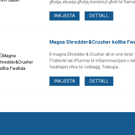
għolja, ebusija għolja, kontenut għoli ta' ħama 
INKJESTA
DETTALL
Magna Shredder&Crusher kollha f'w
Il-magna Shredder & Crusher all-in-one tista' t
f'fabbriki tal-iffurmar bl-infjammazzjoni u tal-
faċilitajiet oħra ta' riċiklaġġ. Tokkupa ...
INKJESTA
DETTALL