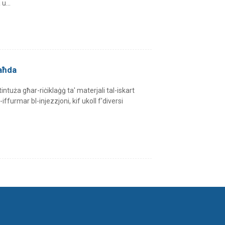
u...
aħda
intuża għar-riċiklaġġ ta' materjali tal-iskart
iffurmar bl-injezzjoni, kif ukoll f'diversi