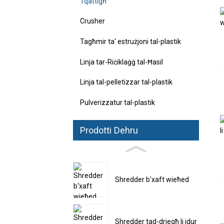
Tqattigħ
Crusher
Tagħmir ta' estrużjoni tal-plastik
Linja tar-Riċiklaġġ tal-Ħasil
Linja tal-pelletizzar tal-plastik
Pulverizzatur tal-plastik
Prodotti Dehru
Shredder b'xaft wieħed
Shredder tad-driegħ li jdur