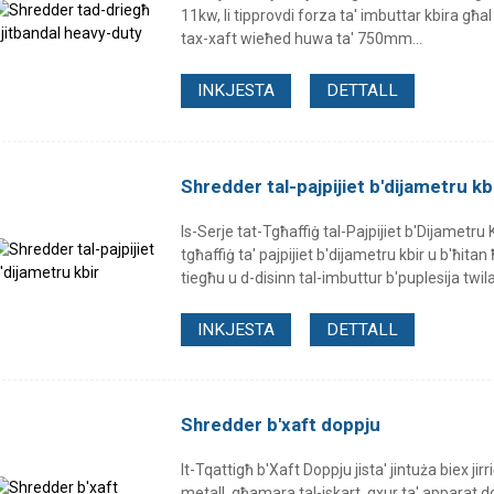
11kw, li tipprovdi forza ta' imbuttar kbira għal
tax-xaft wieħed huwa ta' 750mm...
INKJESTA
DETTALL
Shredder tal-pajpijiet b'dijametru kb
Is-Serje tat-Tgħaffiġ tal-Pajpijiet b'Dijametru 
tgħaffiġ ta' pajpijiet b'dijametru kbir u b'ħitan
tiegħu u d-disinn tal-imbuttur b'puplesija twila 
INKJESTA
DETTALL
Shredder b'xaft doppju
It-Tqattigħ b'Xaft Doppju jista' jintuża biex jirri
metall, għamara tal-iskart, qxur ta' apparat do