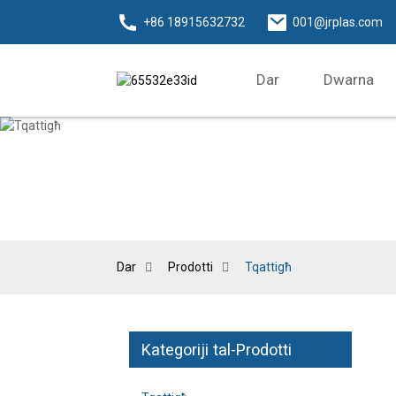
+86 18915632732
001@jrplas.com
Dar
Dwarna
Dar
Prodotti
Tqattigħ
Kategoriji tal-Prodotti