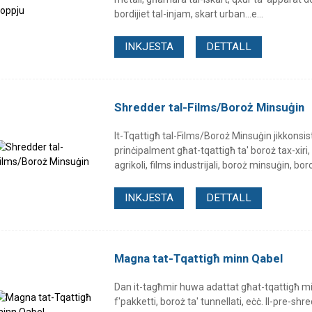
bordijiet tal-injam, skart urban...e...
INKJESTA
DETTALL
Shredder tal-Films/Boroż Minsuġin
It-Tqattigħ tal-Films/Boroż Minsuġin jikkonsisti
prinċipalment għat-tqattigħ ta' boroż tax-xiri, 
agrikoli, films industrijali, boroż minsuġin, boro
INKJESTA
DETTALL
Magna tat-Tqattigħ minn Qabel
Dan it-tagħmir huwa adattat għat-tqattigħ minn
f'pakketti, boroż ta' tunnellati, eċċ. Il-pre-s