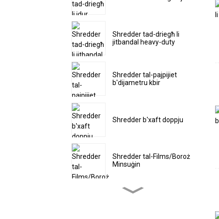
Shredder tad-driegħ li
jitbandal heavy-duty
Shredder tal-pajpijiet
b'dijametru kbir
Shredder b'xaft doppju
Shredder tal-Films/Boroż
Minsuġin
Magna tat-Tqattigħ minn
Qabel