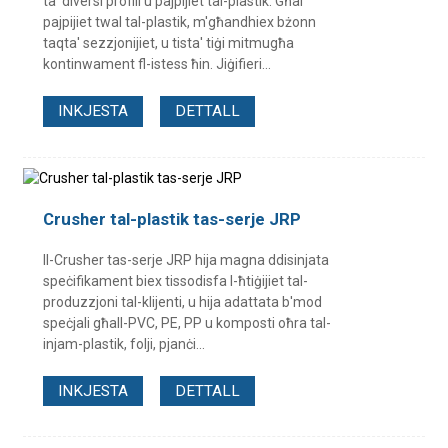
ta' diversi profili u pajpijiet tal-plastik. Għal
pajpijiet twal tal-plastik, m'għandhiex bżonn
taqta' sezzjonijiet, u tista' tiġi mitmugħa
kontinwament fl-istess ħin. Jiġifieri...
INKJESTA
DETTALL
Crusher tal-plastik tas-serje JRP
Il-Crusher tas-serje JRP hija magna ddisinjata
speċifikament biex tissodisfa l-ħtiġijiet tal-
produzzjoni tal-klijenti, u hija adattata b'mod
speċjali għall-PVC, PE, PP u komposti oħra tal-
injam-plastik, folji, pjanċi...
INKJESTA
DETTALL