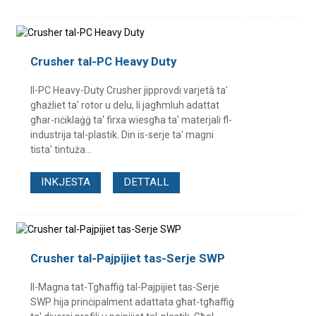
Crusher tal-PC Heavy Duty
Il-PC Heavy-Duty Crusher jipprovdi varjetà ta'
għażliet ta' rotor u delu, li jagħmluh adattat
għar-riċiklaġġ ta' firxa wiesgħa ta' materjali fl-
industrija tal-plastik. Din is-serje ta' magni
tista' tintuża...
INKJESTA
DETTALL
Crusher tal-Pajpijiet tas-Serje SWP
Il-Magna tat-Tgħaffiġ tal-Pajpijiet tas-Serje
SWP hija prinċipalment adattata għat-tgħaffiġ