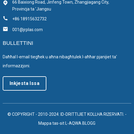
66 Baixiong Road, Jinfeng Town, Zhangjiagang City,
Provinċja ta 'Jiangsu
+86 18915632732
001@jrplas.com
BULLETTINI
Daħħal l-email tiegħek u aħna nibagħtulek l-aħħar pjanijiet ta'
informazzjoni.
Inkjesta Issa
© COPYRIGHT - 2010-2024: ID-DRITTIJIET KOLLHA RIŻERVATI.
-
Mappa tas-sit
L-AQWA BLOGG