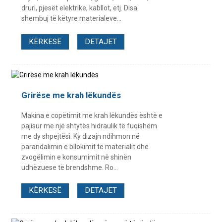
druri, pjesët elektrike, kabllot, etj. Disa
shembuj të këtyre materialeve...
KËRKESË
DETAJET
Grirëse me krah lëkundës
Makina e copëtimit me krah lëkundës është e
pajisur me një shtytës hidraulik të fuqishëm
me dy shpejtësi. Ky dizajn ndihmon në
parandalimin e bllokimit të materialit dhe
zvogëlimin e konsumimit në shinën
udhëzuese të brendshme. Ro...
KËRKESË
DETAJET