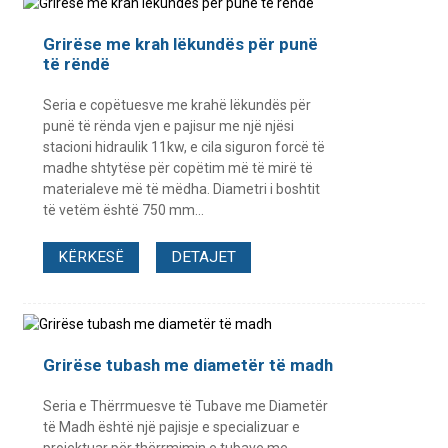
Grirëse me krah lëkundës për punë
të rëndë
Seria e copëtuesve me krahë lëkundës për
punë të rënda vjen e pajisur me një njësi
stacioni hidraulik 11kw, e cila siguron forcë të
madhe shtytëse për copëtim më të mirë të
materialeve më të mëdha. Diametri i boshtit
të vetëm është 750 mm...
KËRKESË
DETAJET
Grirëse tubash me diametër të madh
Seria e Thërrmuesve të Tubave me Diametër
të Madh është një pajisje e specializuar e
projektuar për thërrmimin e tubave me