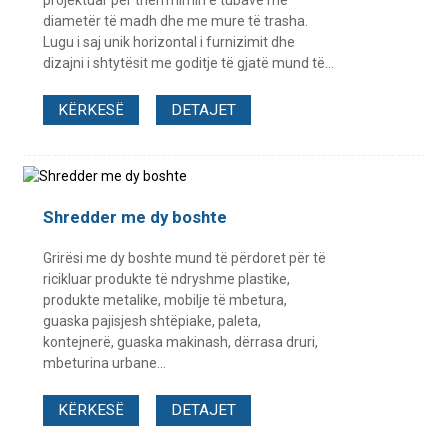
diametër të madh dhe me mure të trasha.
Lugu i saj unik horizontal i furnizimit dhe
dizajni i shtytësit me goditje të gjatë mund të...
KËRKESË
DETAJET
Shredder me dy boshte
Grirësi me dy boshte mund të përdoret për të
ricikluar produkte të ndryshme plastike,
produkte metalike, mobilje të mbetura,
guaska pajisjesh shtëpiake, paleta,
kontejnerë, guaska makinash, dërrasa druri,
mbeturina urbane...
KËRKESË
DETAJET