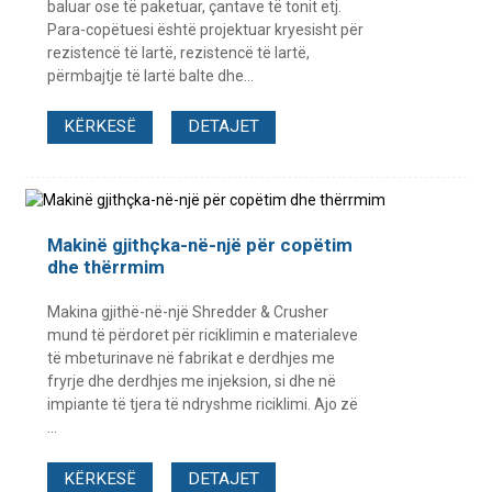
baluar ose të paketuar, çantave të tonit etj.
Para-copëtuesi është projektuar kryesisht për
rezistencë të lartë, rezistencë të lartë,
përmbajtje të lartë balte dhe...
KËRKESË
DETAJET
Makinë gjithçka-në-një për copëtim
dhe thërrmim
Makina gjithë-në-një Shredder & Crusher
mund të përdoret për riciklimin e materialeve
të mbeturinave në fabrikat e derdhjes me
fryrje dhe derdhjes me injeksion, si dhe në
impiante të tjera të ndryshme riciklimi. Ajo zë
...
KËRKESË
DETAJET