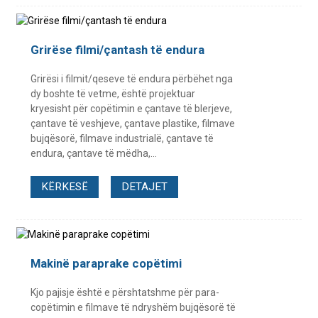
Grirëse filmi/çantash të endura
Grirësi i filmit/qeseve të endura përbëhet nga
dy boshte të vetme, është projektuar
kryesisht për copëtimin e çantave të blerjeve,
çantave të veshjeve, çantave plastike, filmave
bujqësorë, filmave industrialë, çantave të
endura, çantave të mëdha,...
KËRKESË
DETAJET
Makinë paraprake copëtimi
Kjo pajisje është e përshtatshme për para-
copëtimin e filmave të ndryshëm bujqësorë të