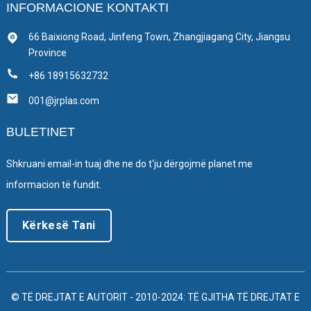
INFORMACIONE KONTAKTI
66 Baixiong Road, Jinfeng Town, Zhangjiagang City, Jiangsu
Province
+86 18915632732
001@jrplas.com
BULETINET
Shkruani email-in tuaj dhe ne do t'ju dërgojmë planet me
informacion të fundit.
Kërkesë Tani
© TË DREJTAT E AUTORIT - 2010-2024: TË GJITHA TË DREJTAT E