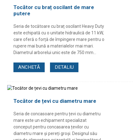
Tocător cu braț oscilant de mare
putere
Seria de tocătoare cu braț oscilant Heavy Duty
este echipată cu o unitate hidraulică de 11 kW,
care oferă o forță de împingere mare pentru o
rupere mai bună a materialelor mai mari.
Diametrul arborelui unic este de 750 mm...
ANCHETĂ
DETALIU
Tocător de țevi cu diametru mare
Seria de concasoare pentru țevi cu diametru
mare este un echipament specializat
conceput pentru concasarea țevilor cu
diametru mare și pereți groși. Designul său
unic de alimentare orizontală și împingătorul