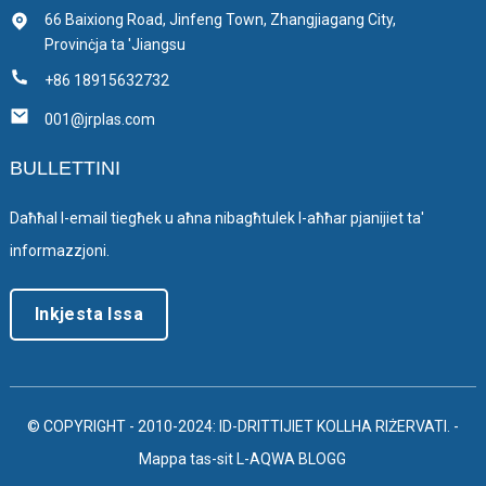
66 Baixiong Road, Jinfeng Town, Zhangjiagang City,
Provinċja ta 'Jiangsu
+86 18915632732
001@jrplas.com
BULLETTINI
Daħħal l-email tiegħek u aħna nibagħtulek l-aħħar pjanijiet ta'
informazzjoni.
Inkjesta Issa
© COPYRIGHT - 2010-2024: ID-DRITTIJIET KOLLHA RIŻERVATI.
-
Mappa tas-sit
L-AQWA BLOGG