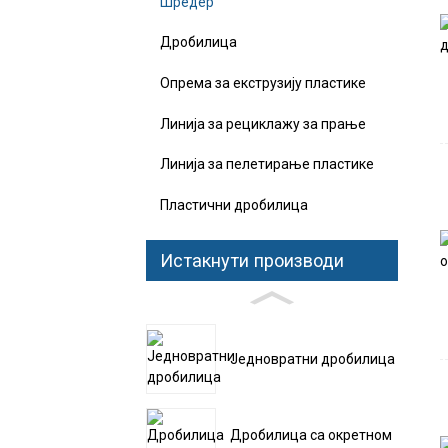
Шредер
Дробилица
Опрема за екструзију пластике
Линија за рециклажу за прање
Линија за пелетирање пластике
Пластични дробилица
Истакнути производи
Једновратни дробилица
Дробилица са окретном