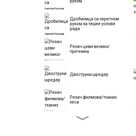
руком
Дробилица са окретном
руком за тешке услове
рада
Резач цеви великог
пречника
Двоструки шредер
Резач филмова/тканих
кеса
Машина за претходно
уситњавање