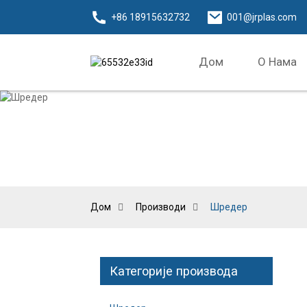
+86 18915632732
001@jrplas.com
Дом
О Нама
Дом
Производи
Шредер
Категорије производа