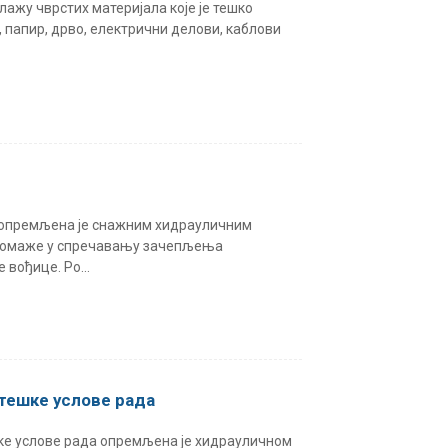
ажу чврстих материјала које је тешко
а, папир, дрво, електрични делови, каблови
опремљена је снажним хидрауличним
н помаже у спречавању зачепљења
вођице. Ро...
тешке услове рада
ке услове рада опремљена је хидрауличном