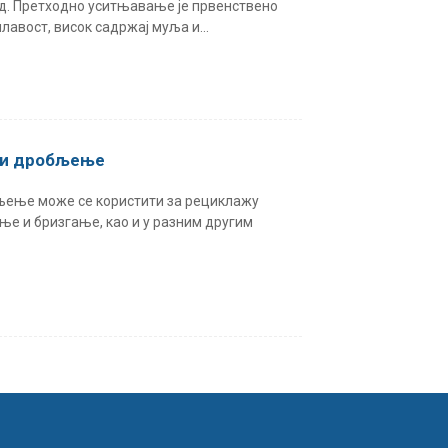
тд. Претходно уситњавање је првенствено
лавост, висок садржај муља и...
е и дробљење
бљење може се користити за рециклажу
ње и бризгање, као и у разним другим