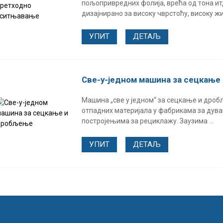
пољопривредних фолија, врећа од тона и
дизајнирано за високу чврстоћу, високу жи
УПИТ
ДЕТАЉ
Све-у-једном машина за сецкањ
Машина „све у једном“ за сецкање и дро
отпадних материјала у фабрикама за дува
постројењима за рециклажу. Заузима ...
УПИТ
ДЕТАЉ