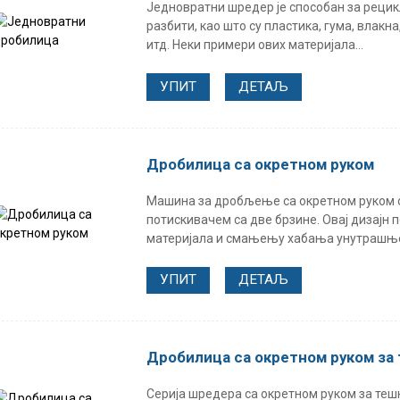
Једновратни шредер је способан за рецикл
разбити, као што су пластика, гума, влакн
итд. Неки примери ових материјала...
УПИТ
ДЕТАЉ
Дробилица са окретном руком
Машина за дробљење са окретном руком 
потискивачем са две брзине. Овај дизај
материјала и смањењу хабања унутрашње 
УПИТ
ДЕТАЉ
Дробилица са окретном руком за 
Серија шредера са окретном руком за теш