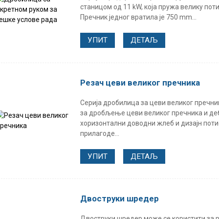
станицом од 11 kW, која пружа велику пот
Пречник једног вратила је 750 mm...
УПИТ
ДЕТАЉ
Резач цеви великог пречника
Серија дробилица за цеви великог пречни
за дробљење цеви великог пречника и де
хоризонтални доводни жлеб и дизајн поти
прилагоде...
УПИТ
ДЕТАЉ
Двоструки шредер
Двоструки шредер може се користити за 