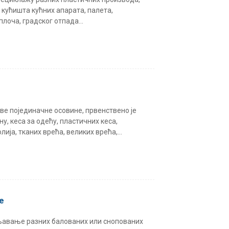
 кућишта кућних апарата, палета,
лоча, градског отпада...
две појединачне осовине, првенствено је
у, кеса за одећу, пластичних кеса,
ја, тканих врећа, великих врећа,...
е
тњавање разних балованих или снопованих