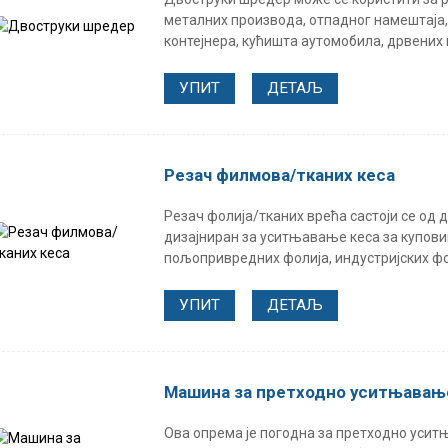
металних производа, отпадног намештаја,
контејнера, кућишта аутомобила, дрвених п
УПИТ
ДЕТАЉ
Резач филмова/тканих кеса
Резач фолија/тканих врећа састоји се од 
дизајниран за уситњавање кеса за куповин
пољопривредних фолија, индустријских фоли
УПИТ
ДЕТАЉ
Машина за претходно уситњавањ
Ова опрема је погодна за претходно уси