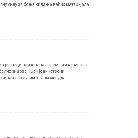
исну силу за боље кидање већих материјала.
ка је специјализована опрема дизајнирана
белих зидова. Њен јединствени
скивача са дугим ходом могу да
рециклажу разних пластичних производа,