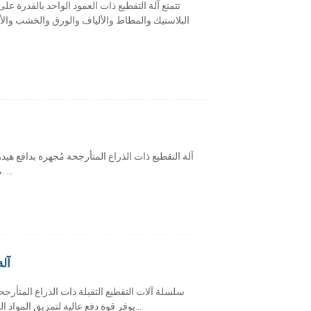
تتمتع آلة التقطيع ذات العمود الواحد بالقدرة ع
البلاستيك والمطاط والألياف والورق والخشب والأجز
آلة التقطيع ذات الذراع المتأرجحة مُجهزة بدافع هي
منع انسداد المواد وتقليل تآكل سكة التوجيه الداخلية. ...
آل
يوفر قوة دفع عالية لتمزيق المواد الكبيرة بشكل أفضل. يبلغ قطر العمود الواحد 750 مم...