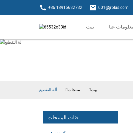
+86 18915632732
001@jrplas.com
علومات عنا
بيت
بيت
منتجات
آلة التقطيع
فئات المنتجات