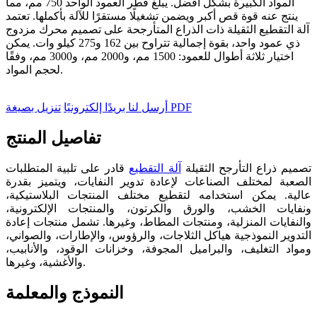
المواد الكبيرة بشكل أفضل. يبلغ قطر العمود الواحد 750 مم، مما
ينتج عنه قوة قص أكبر ويضمن تشغيلًا مستقرًا للآلة بأكملها. تعتمد
آلة التقطيع الثقيلة ذات الذراع المتأرجحة على تصميم محرك مزدوج
ذي عمود واحد، بقوة إجمالية تتراوح بين 162 و275 كيلو وات. يمكن
اختيار ثلاثة أطوال للعمود: 1500 مم، و2000 مم، و3000 مم، وفقًا
لحجم المواد.
تنزيل بصيغة PDF
أرسل لنا بريدًا إلكترونيًا
تفاصيل المنتج
تصميم ذراع التأرجح الثقيلة
آلة التقطيع
قادر على تلبية المتطلبات
الصعبة لمختلف الصناعات لإعادة تدوير النفايات، ويتميز بقدرة
عالية. يمكن استخدامه لتقطيع مختلف المنتجات البلاستيكية،
ونفايات الخشب، والورق والكرتون، والمنتجات الإلكترونية،
والنفايات المنزلية، ومنتجات المطاط، وغيرها. تشمل منتجات إعادة
التدوير النموذجية هياكل الثلاجات، والرؤوس، والإطارات، والصواني،
ومواد التغليف، والبراميل المجوفة، وخزانات الوقود، والأنابيب،
والأغشية، وغيرها.
النموذج والمعلمة