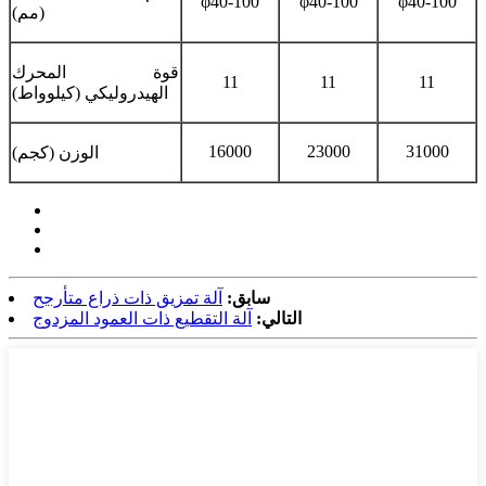
φ40-100
φ40-100
φ40-100
(مم)
قوة المحرك
11
11
11
الهيدروليكي (كيلوواط)
16000
23000
31000
الوزن (كجم)
سابق:
آلة تمزيق ذات ذراع متأرجح
التالي:
آلة التقطيع ذات العمود المزدوج