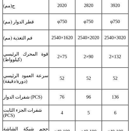
2020
2820
3920
ج(مم)
φ750
φ750
φ750
قطر الدوار (مم)
2540×1620
2540×2020
2540×3020
فم التغذية (مم)
قوة المحرك الرئيسي
2×75
2×90
2×132
(كيلوواط)
سرعة العمود الرئيسي
52
52
52
(دورة/دقيقة)
136
96
76
شفرات الدوار (PCS)
شفرات الجزء الثابت
4
5
6
(PCS)
حجم شبكة الشاشة