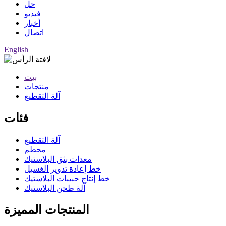
حل
فيديو
أخبار
اتصال
English
بيت
منتجات
آلة التقطيع
فئات
آلة التقطيع
محطم
معدات بثق البلاستيك
خط إعادة تدوير الغسيل
خط إنتاج حبيبات البلاستيك
آلة طحن البلاستيك
المنتجات المميزة