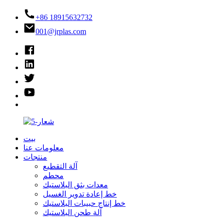
+86 18915632732
001@jrplas.com
بيت
معلومات عنا
منتجات
آلة التقطيع
محطم
معدات بثق البلاستيك
خط إعادة تدوير الغسيل
خط إنتاج حبيبات البلاستيك
آلة طحن البلاستيك