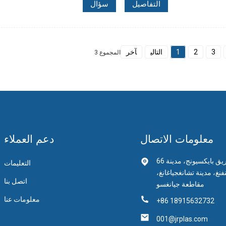
التفاصيل
سؤال
3
2
1
التالي
آخر
المجموع 3
معلومات الاتصال
دعم العملاء
66 طريق بايكسيونج، مدينة
التعليمات
فنغ، مدينة تشانغجياغانغ،
اتصل بنا
مقاطعة جيانغسو
معلومات عنا
+86 18915632732
001@jrplas.com