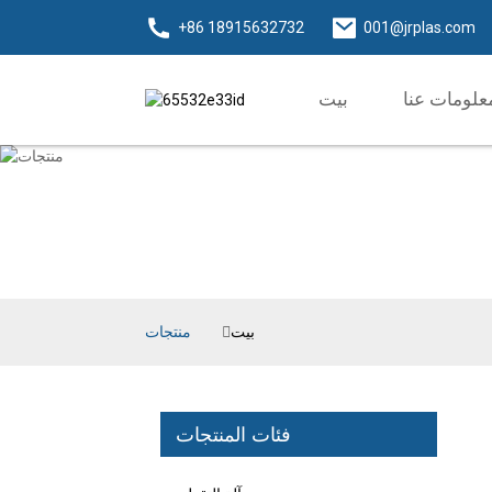
+86 18915632732
001@jrplas.com
علومات عنا
بيت
بيت
منتجات
فئات المنتجات