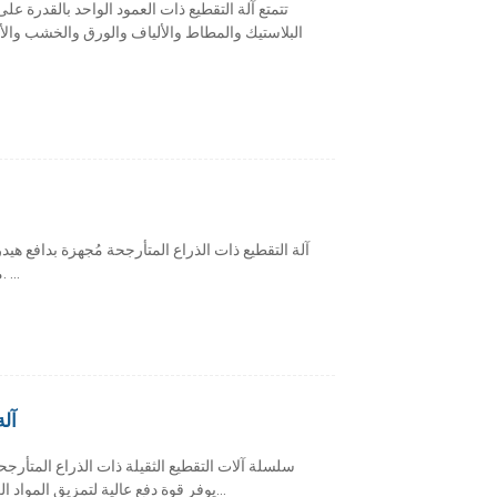
تتمتع آلة التقطيع ذات العمود الواحد بالقدرة ع
البلاستيك والمطاط والألياف والورق والخشب والأجز
آلة التقطيع ذات الذراع المتأرجحة مُجهزة بدافع هي
منع انسداد المواد وتقليل تآكل سكة التوجيه الداخلية. ...
آل
يوفر قوة دفع عالية لتمزيق المواد الكبيرة بشكل أفضل. يبلغ قطر العمود الواحد 750 مم...