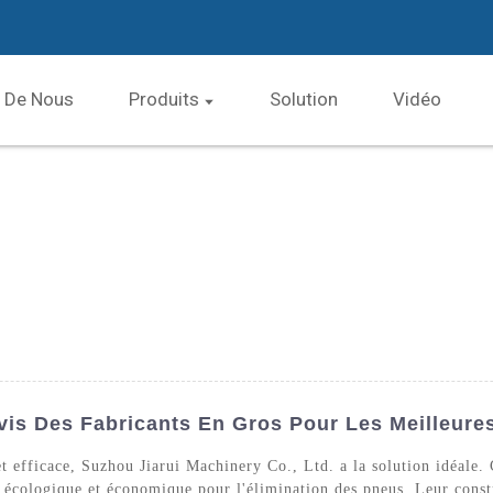
 De Nous
Produits
Solution
Vidéo
evis Des Fabricants En Gros Pour Les Meilleure
t efficace, Suzhou Jiarui Machinery Co., Ltd. a la solution idéale.
 écologique et économique pour l'élimination des pneus. Leur constr