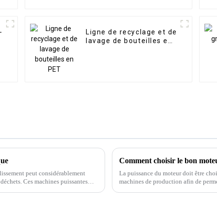
-
Ligne de recyclage et de
lavage de bouteilles en
PET
que
Comment choisir le bon mote
blissement peut considérablement
La puissance du moteur doit être choi
s déchets. Ces machines puissantes
machines de production afin de perme
aux.
nominale. Les deux points suivants do