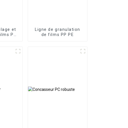
clage et
Ligne de granulation
films PP
de films PP PE