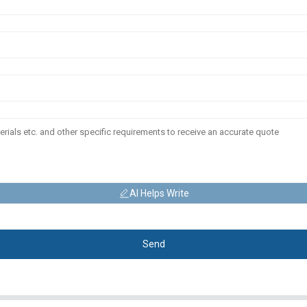
AI Helps Write
Send