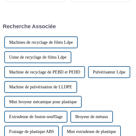
l'environnement a ajusté et
environnementaux les plus
répertorié 24 types de « déchets
urgents au monde. Face à la
étrangers » solides, dont les
prise de conscience mondiale
déchets plastiques et les
de la nécessité d'une gestion
déchets de papier, dans le
efficace des déchets, les
Recherche Associée
catalogue des déchets interdits.
industries se tournent vers des
solutions plus…
Machines de recyclage de films Ldpe
Usine de recyclage de films Ldpe
Machine de recyclage de PEBD et PEHD
Pulvérisateur Ldpe
Machine de pulvérisation de LLDPE
Mini broyeur mécanique pour plastique
Extrudeuse de fusion-soufflage
Broyeur de métaux
Fraisage de plastique ABS
Mini extrudeuse de plastique