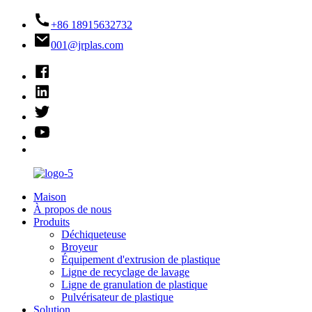
+86 18915632732
001@jrplas.com
Maison
À propos de nous
Produits
Déchiqueteuse
Broyeur
Équipement d'extrusion de plastique
Ligne de recyclage de lavage
Ligne de granulation de plastique
Pulvérisateur de plastique
Solution