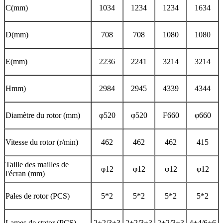
C(mm)
1034
1234
1234
1634
D(mm)
708
708
1080
1080
E(mm)
2236
2241
3214
3214
Hmm)
2984
2945
4339
4344
Diamètre du rotor (mm)
φ520
φ520
F660
φ660
Vitesse du rotor (r/min)
462
462
462
415
Taille des mailles de
φ12
φ12
φ12
φ12
l'écran (mm)
Pales de rotor (PCS)
5*2
5*2
5*2
5*2
Lames de stator (PCS)
2+2/3+3
2+2/3+3
2+2/3+3
4+4/6+6