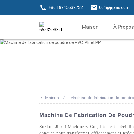
+86 18915632732
001@jrplas.com
Maison
À Propos
>>
Maison
Machine de fabrication de poudr
Machine De Fabrication De Poudr
Suzhou Jiarui Machinery Co., Ltd. est spéciali
conçues pour transformer efficacement et précis