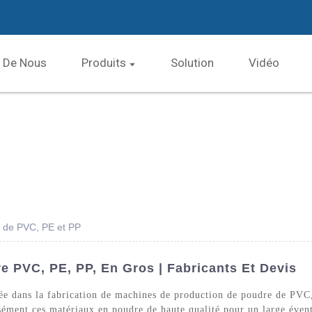
 De Nous
Produits
Solution
Vidéo
e de PVC, PE et PP
e PVC, PE, PP, En Gros | Fabricants Et Devis
sée dans la fabrication de machines de production de poudre de PVC
ément ces matériaux en poudre de haute qualité pour un large évent