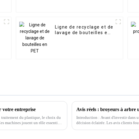
Ligne de recyclage et de
lavage de bouteilles en
PET
 votre entreprise
Avis réels : broyeurs à arbre
u traitement du plastique, le choix du
Introduction : Avant d'investir dans u
Ces machines jouent un rôle essentiel
décision éclairée. Les avis clients fo
performances, la durabilité et la satis