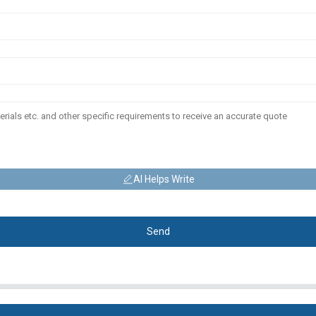
AI Helps Write
Send