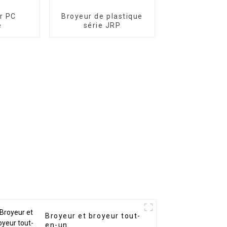
r PC
Broyeur de plastique
e
série JRP
Broyeur et broyeur tout-
en-un