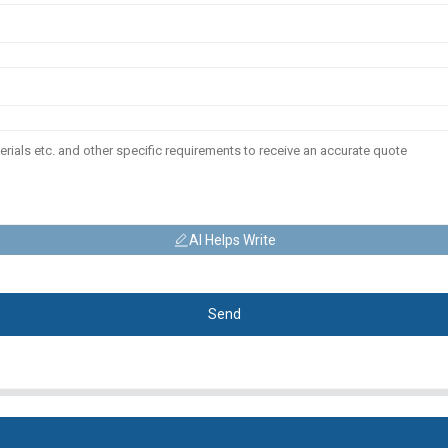
AI Helps Write
Send