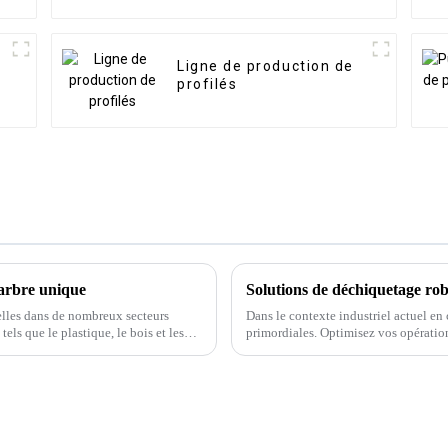
Ligne de production de
profilés
 arbre unique
Solutions de déchiquetage robu
elles dans de nombreux secteurs
Dans le contexte industriel actuel en c
tels que le plastique, le bois et les
primordiales. Optimisez vos opération
 rencontrer des problèmes.
pivotant robustes et fiables…