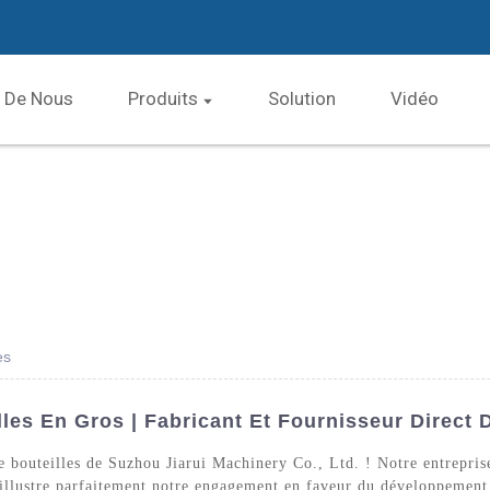
 De Nous
Produits
Solution
Vidéo
es
es En Gros | Fabricant Et Fournisseur Direct 
bouteilles de Suzhou Jiarui Machinery Co., Ltd. ! Notre entreprise
 illustre parfaitement notre engagement en faveur du développement