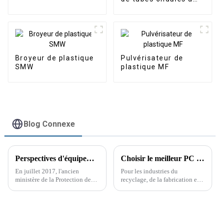
PVC
simple paroi
Broyeur de plastique
Pulvérisateur de
SMW
plastique MF
Blog Connexe
Perspectives d'équipements de lavage et de recyclage du plastique
Choisir le meilleur PC Strong Crusher pour votre entreprise
En juillet 2017, l'ancien
Pour les industries du
ministère de la Protection de
recyclage, de la fabrication et
l'environnement a ajusté et
du traitement du plastique, le
répertorié 24 types de « déchets
choix du broyeur PC Strong
étrangers » solides, dont les
Crusher le plus adapté est
déchets plastiques et les
crucial. Ces machines jouent