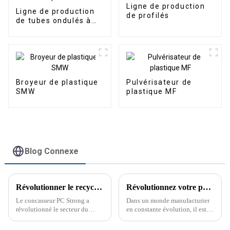
Ligne de production
Ligne de production
de profilés
de tubes ondulés à
simple paroi
Broyeur de plastique
Pulvérisateur de
SMW
plastique MF
Blog Connexe
Révolutionner le recyclage des déchets avec le PC Strong Crusher
Révolutionnez votre production de tubes : lignes de production de tubes ondulés à simple paroi
Le concasseur PC Strong a
Dans un monde manufacturier
révolutionné le secteur du
en constante évolution, il est
recyclage des déchets, offrant
crucial de garder une longueur
des solutions innovantes pour
d'avance. La production de