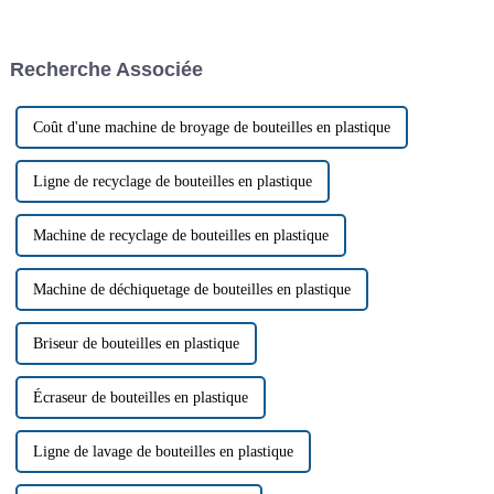
le traitement des matériaux
tubes ondulés simple paroi est
résistants et volumineux. Face
un domaine qui a connu des
aux préoccupations
avancées significatives.
Recherche Associée
environnementales croissantes
Suzhou Jiaui…
et à l'augmentation des coûts,
le PC Strong Crusher a
révolutionné le secteur du
Coût d'une machine de broyage de bouteilles en plastique
recyclage des déchets, offrant
des solutions innovantes pour
le traitement des matériaux
Ligne de recyclage de bouteilles en plastique
résistants et volumineux.
Machine de recyclage de bouteilles en plastique
Machine de déchiquetage de bouteilles en plastique
Briseur de bouteilles en plastique
Écraseur de bouteilles en plastique
Ligne de lavage de bouteilles en plastique