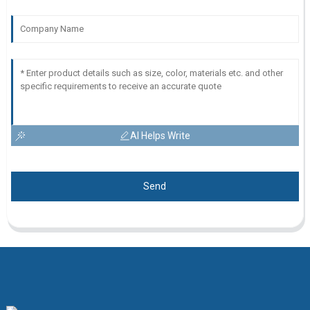
AI Helps Write
Send