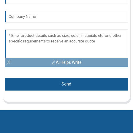
AI Helps Write
Send