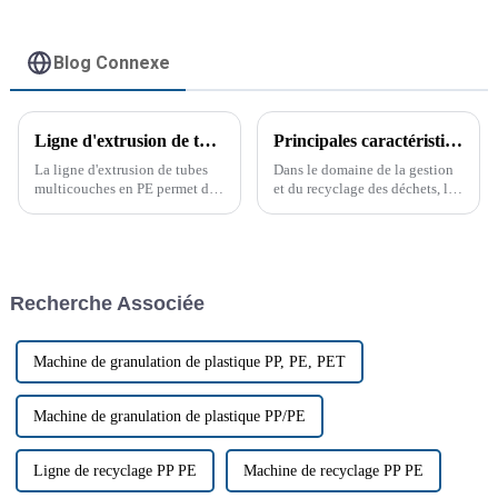
Blog Connexe
Ligne d'extrusion de tubes multicouches PE
Principales caractéristiques d'un broyeur à arbre unique
La ligne d'extrusion de tubes
Dans le domaine de la gestion
multicouches en PE permet de
et du recyclage des déchets, les
produire des tubes de 2, 3, 4 ou
broyeurs mono-arbre sont
5 couches grâce à l'extrusion de
devenus des outils essentiels
composés sur plusieurs
pour traiter efficacement une
machines principales. Pour la
grande variété de matériaux.
production de tubes
Ces machines sont conçues
Recherche Associée
multicouches, plus le nombre
pour traiter tous les types de
de couches est élevé, plus la
déchets.
quantité de matériaux est
importante, plus la qualité est
Machine de granulation de plastique PP, PE, PET
élevée.
Machine de granulation de plastique PP/PE
Ligne de recyclage PP PE
Machine de recyclage PP PE