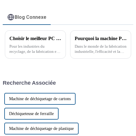
Blog Connexe
Choisir le meilleur PC Strong Crusher pour votre entreprise
Pourquoi la machine PC Strong Crusher change la donne
Pour les industries du
Dans le monde de la fabrication
recyclage, de la fabrication et
industrielle, l'efficacité et la
du traitement du plastique, le
durabilité sont primordiales. Le
choix du broyeur PC Strong
concasseur PC Strong Crusher a
Crusher le plus adapté est
constamment fait ses preuves
crucial. Ces machines jouent
dans de nombreux secteurs. Ce
un rôle essentiel dans la
puissant…
Recherche Associée
réduction des déchets
plastiques volumineux.
Machine de déchiquetage de cartons
Déchiqueteuse de ferraille
Machine de déchiquetage de plastique