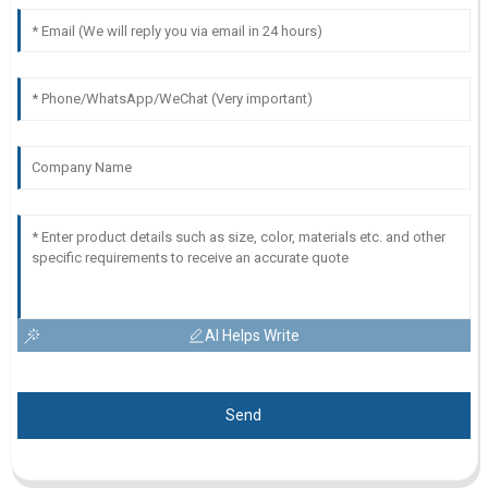
AI Helps Write
Send