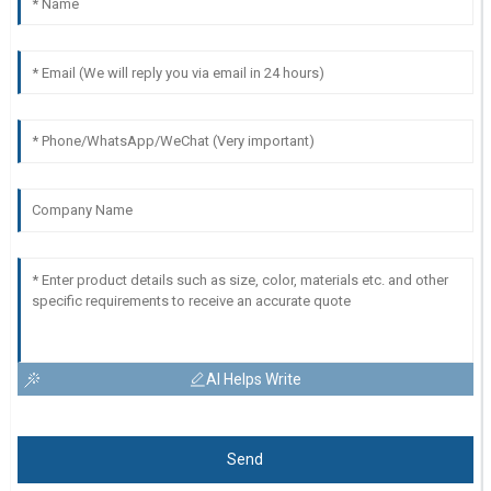
AI Helps Write
Send