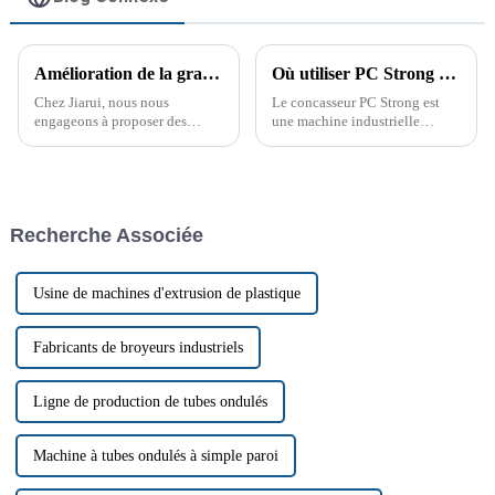
Amélioration de la granulation du PET grâce à la ligne de granulation PET de Jiarui
Où utiliser PC Strong Crusher ? Guide complet
Chez Jiarui, nous nous
Le concasseur PC Strong est
engageons à proposer des
une machine industrielle
machines de pointe répondant
polyvalente et puissante,
aux besoins exigeants de divers
conçue pour broyer divers
secteurs. Notre produit phare, la
matériaux en particules plus
ligne de granulation PET, est
petites et plus faciles à
une machine sophistiquée…
manipuler. Utilisé dans de
Recherche Associée
nombreux secteurs, cet
équipement...
Usine de machines d'extrusion de plastique
Fabricants de broyeurs industriels
Ligne de production de tubes ondulés
Machine à tubes ondulés à simple paroi