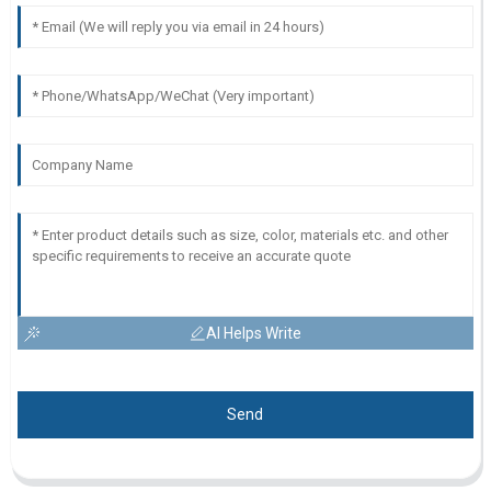
AI Helps Write
Send