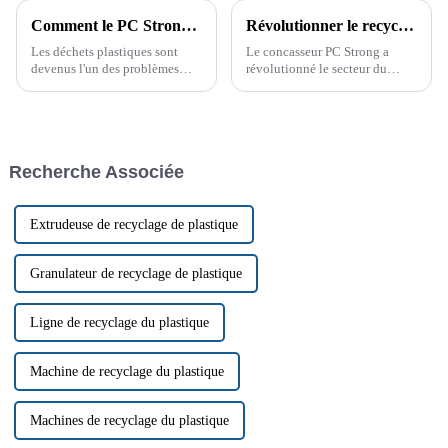
Comment le PC Strong Crusher transforme le recyclage du plastique
Révolutionner le recyclage des déchets avec le PC Strong Crusher
Les déchets plastiques sont
Le concasseur PC Strong a
devenus l'un des problèmes
révolutionné le secteur du
environnementaux les plus
recyclage des déchets, offrant
urgents au monde. Face à la
des solutions innovantes pour
prise de conscience mondiale
le traitement des matériaux
de la nécessité d'une gestion
résistants et volumineux. Face
efficace des déchets, les
aux préoccupations
Recherche Associée
industries se tournent vers des
environnementales croissantes
solutions plus…
et à l'augmentation des coûts,
le PC Strong Crusher a
révolutionné le secteur du
Extrudeuse de recyclage de plastique
recyclage des déchets, offrant
des solutions innovantes pour
le traitement des matériaux
Granulateur de recyclage de plastique
résistants et volumineux.
Ligne de recyclage du plastique
Machine de recyclage du plastique
Machines de recyclage du plastique