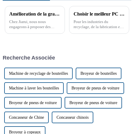
Amélioration de la granulation du PET grâce à la ligne de granulation PET de Jiarui
Choisir le meilleur PC Strong Crusher pour votre entreprise
Chez Jiarui, nous nous
Pour les industries du
engageons à proposer des
recyclage, de la fabrication et
machines de pointe répondant
du traitement du plastique, le
aux besoins exigeants de divers
choix du broyeur PC Strong
secteurs. Notre produit phare, la
Crusher le plus adapté est
ligne de granulation PET, est
crucial. Ces machines jouent
une machine sophistiquée…
un rôle essentiel dans la
Recherche Associée
réduction des déchets
plastiques volumineux.
Machine de recyclage de bouteilles
Broyeur de bouteilles
Machine à laver les bouteilles
Broyeur de pneus de voiture
Broyeur de pneus de voiture
Broyeur de pneus de voiture
Concasseur de Chine
Concasseur chinois
Broyeur à copeaux