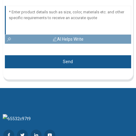
AI Helps Write
Send