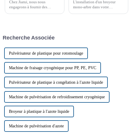
Chez Jiarui, nous nous
L'installation d'un broyeur
engageons à fournir des
mono-arbre dans votre
machines de qualité supérieure
établissement peut
répondant aux besoins variés
considérablement améliorer
de divers secteurs. Notre
vos processus de gestion et de
dernière innovation, le PC
recyclage des déchets. Ces
STRONG CRUSHER, est une
machines puissantes sont
Recherche Associée
machine polyvalente conçue
conçues pour traiter une grande
pour…
variété de matériaux.
Pulvérisateur de plastique pour rotomoulage
Machine de fraisage cryogénique pour PP, PE, PVC
Pulvérisateur de plastique à congélation à l'azote liquide
Machine de pulvérisation de refroidissement cryogénique
Broyeur à plastique à l'azote liquide
Machine de pulvérisation d'azote