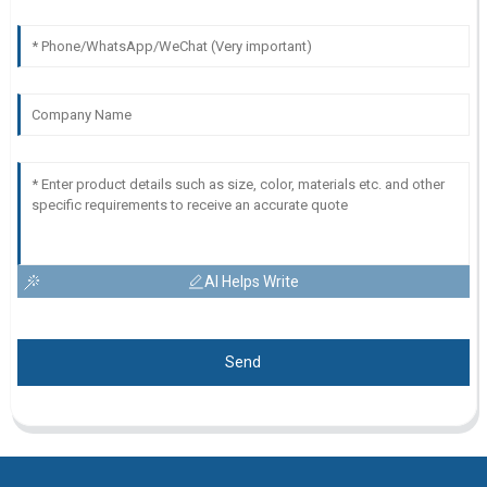
AI Helps Write
Send