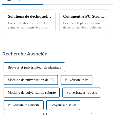
Solutions de déchiquetage robustes : broyeurs industriels à bras pivotant
Comment le PC Strong Crusher transforme le recyclage du plastique
Dans le contexte industriel
Les déchets plastiques sont
actuel en constante évolution,
devenus l'un des problèmes
efficacité et fiabilité sont
environnementaux les plus
primordiales. Optimisez vos
urgents au monde. Face à la
opérations de déchiquetage
prise de conscience mondiale
industriel avec des broyeurs à
de la nécessité d'une gestion
bras pivotant robustes et
efficace des déchets, les
Recherche Associée
fiables…
industries se tournent vers des
solutions plus…
Broyeur et pulvérisateur de plastique
Machine de pulvérisation de PE
Pulvérisateur Pe
Machine de pulvérisation robuste
Pulvérisateur robuste
Pulvérisateur à disque
Broyeur à disques