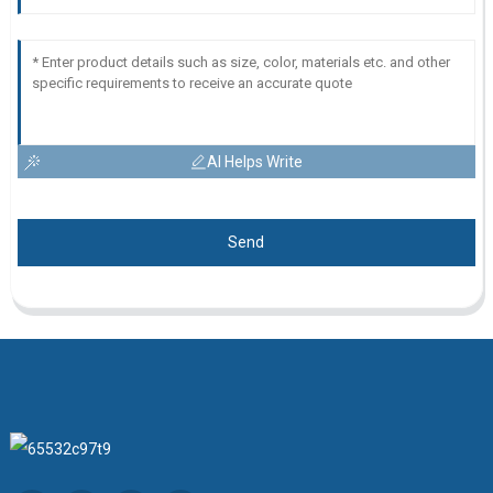
AI Helps Write
Send