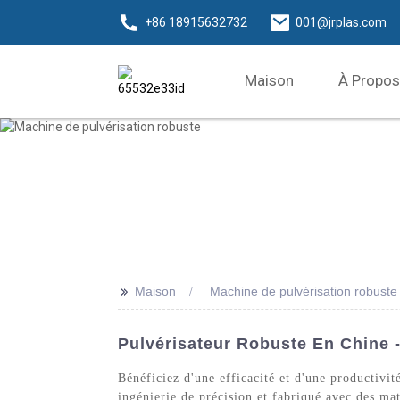
+86 18915632732
001@jrplas.com
Maison
À Propos
>>
Maison
Machine de pulvérisation robuste
Pulvérisateur Robuste En Chine -
Bénéficiez d'une efficacité et d'une productiv
ingénierie de précision et fabriqué avec des ma