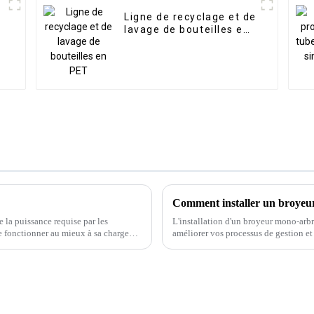
Ligne de recyclage et de
lavage de bouteilles en
PET
Comment installer un broyeu
 la puissance requise par les
L'installation d'un broyeur mono-arb
e fonctionner au mieux à sa charge
améliorer vos processus de gestion e
n compte :
sont conçues pour traiter une grande 