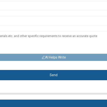
AI Helps Write
Send