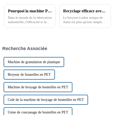
Pourquoi la machine PC Strong Crusher change la donne
Recyclage efficace avec le broyeur à arbre unique
Dans le monde de la fabrication
Le broyeur à arbre unique de
industrielle, l'efficacité et la
Jiarui est plus qu'une simple
durabilité sont primordiales. Le
machine ; c'est une solution
concasseur PC Strong Crusher a
conçue pour améliorer
constamment fait ses preuves
l'efficacité de votre processus
dans de nombreux secteurs. Ce
de recyclage. Grâce à sa
puissant…
construction robuste et…
Recherche Associée
Machine de granulation de plastique
Broyeur de bouteilles en PET
Machine de broyage de bouteilles en PET
Coût de la machine de broyage de bouteilles en PET
Usine de concassage de bouteilles en PET