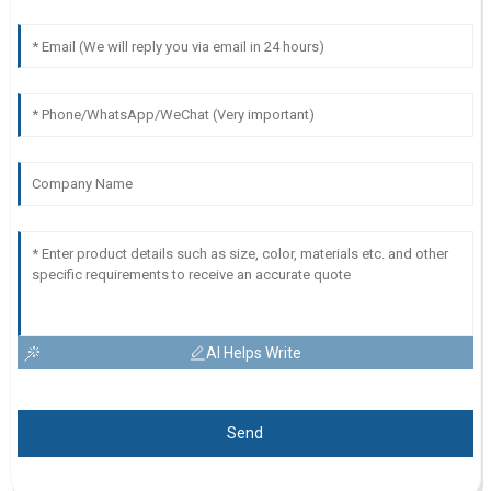
AI Helps Write
Send