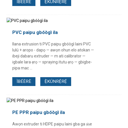
ÌBÉÈRÈ
Ẹ̀KÚNRẸ́RẸ́
PVC paipu gbóògì ila
Ilana extrusion ti PVC paipu gbóògì laini PVC
lulú + aropo - dapọ — awọn ohun elo atokan —
ibeji dabaru extruder — m ati calibrator —
igbale lara ẹrọ — spraying itutu ẹrọ — gbigbe-
pipa mac ...
ÌBÉÈRÈ
Ẹ̀KÚNRẸ́RẸ́
PE PPR paipu gbóògì ila
Awọn extruder ti HDPE paipu laini gba ga ṣiṣe