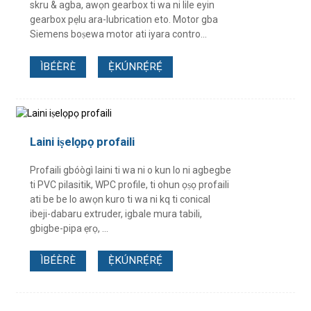
skru & agba, awọn gearbox ti wa ni lile eyin
gearbox pẹlu ara-lubrication eto. Motor gba
Siemens boṣewa motor ati iyara contro...
ÌBÉÈRÈ
Ẹ̀KÚNRẸ́RẸ́
Laini iṣelọpọ profaili
Profaili gbóògì laini ti wa ni o kun lo ni agbegbe
ti PVC pilasitik, WPC profile, ti ohun ọṣọ profaili
ati be be lo awọn kuro ti wa ni kq ti conical
ibeji-dabaru extruder, igbale mura tabili,
gbigbe-pipa ẹrọ, ...
ÌBÉÈRÈ
Ẹ̀KÚNRẸ́RẸ́