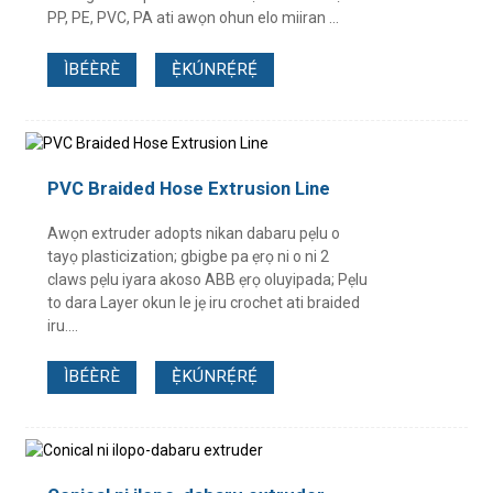
PP, PE, PVC, PA ati awọn ohun elo miiran ...
ÌBÉÈRÈ
Ẹ̀KÚNRẸ́RẸ́
PVC Braided Hose Extrusion Line
Awọn extruder adopts nikan dabaru pẹlu o
tayọ plasticization; gbigbe pa ẹrọ ni o ni 2
claws pẹlu iyara akoso ABB ẹrọ oluyipada; Pẹlu
to dara Layer okun le jẹ iru crochet ati braided
iru....
ÌBÉÈRÈ
Ẹ̀KÚNRẸ́RẸ́