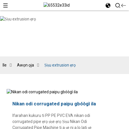
Ile
Awọn ọja
Ṣiṣu extrusion ẹrọ
Nikan odi corrugated paipu gbóògì ila
Ifarahan kukuru ti PP PE PVC EVA nikan odi
corrugated pipe ẹrọ ṣiṣe ẹrọ Ṣiṣu Nikan Odi
Corrugated Pipe Machine ti a ṣe ni a lo lati ṣe