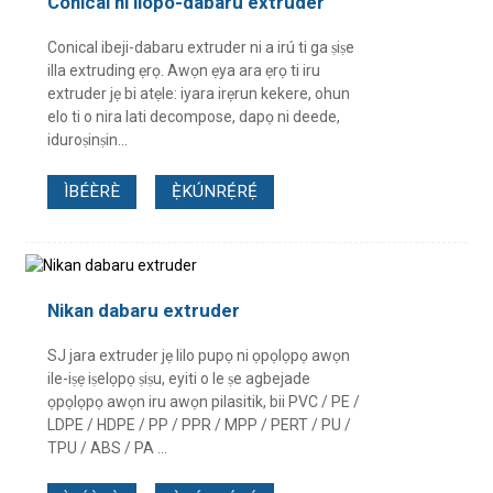
Conical ni ilopo-dabaru extruder
Conical ibeji-dabaru extruder ni a irú ti ga ṣiṣe
illa extruding ẹrọ. Awọn ẹya ara ẹrọ ti iru
extruder jẹ bi atẹle: iyara irẹrun kekere, ohun
elo ti o nira lati decompose, dapọ ni deede,
iduroṣinṣin…
ÌBÉÈRÈ
Ẹ̀KÚNRẸ́RẸ́
Nikan dabaru extruder
SJ jara extruder jẹ lilo pupọ ni ọpọlọpọ awọn
ile-iṣẹ iṣelọpọ ṣiṣu, eyiti o le ṣe agbejade
ọpọlọpọ awọn iru awọn pilasitik, bii PVC / PE /
LDPE / HDPE / PP / PPR / MPP / PERT / PU /
TPU / ABS / PA ...