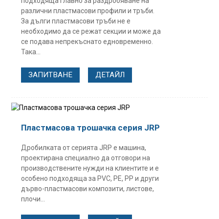
подходяща главно за раздробяване на
различни пластмасови профили и тръби.
За дълги пластмасови тръби не е
необходимо да се режат секции и може да
се подава непрекъснато едновременно.
Така...
ЗАПИТВАНЕ
ДЕТАЙЛ
Пластмасова трошачка серия JRP
Дробилката от серията JRP е машина,
проектирана специално да отговори на
производствените нужди на клиентите и е
особено подходяща за PVC, PE, PP и други
дърво-пластмасови композити, листове,
плочи...