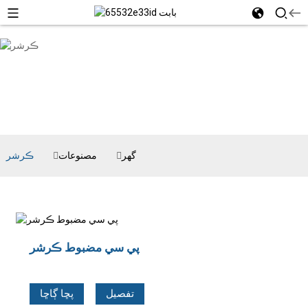
گھر
مصنوعات
ڪرشر
پي سي مضبوط ڪرشر
تفصيل
پڇا ڳاڇا