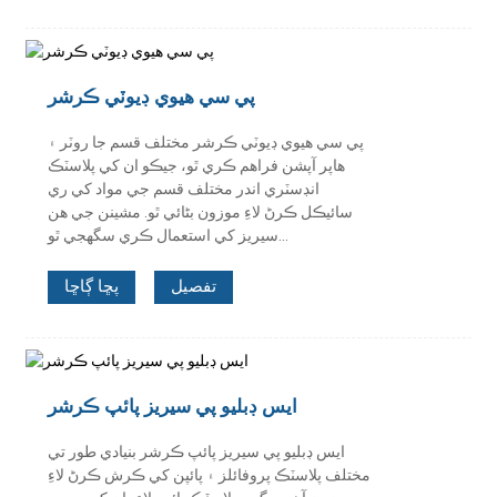
پي سي هيوي ڊيوٽي ڪرشر
پي سي هيوي ڊيوٽي ڪرشر مختلف قسم جا روٽر ۽
هاپر آپشن فراهم ڪري ٿو، جيڪو ان کي پلاسٽڪ
انڊسٽري اندر مختلف قسم جي مواد کي ري
سائيڪل ڪرڻ لاءِ موزون بڻائي ٿو. مشينن جي هن
سيريز کي استعمال ڪري سگهجي ٿو...
تفصيل
پڇا ڳاڇا
ايس ڊبليو پي سيريز پائپ ڪرشر
ايس ڊبليو پي سيريز پائپ ڪرشر بنيادي طور تي
مختلف پلاسٽڪ پروفائلز ۽ پائپن کي ڪرش ڪرڻ لاءِ