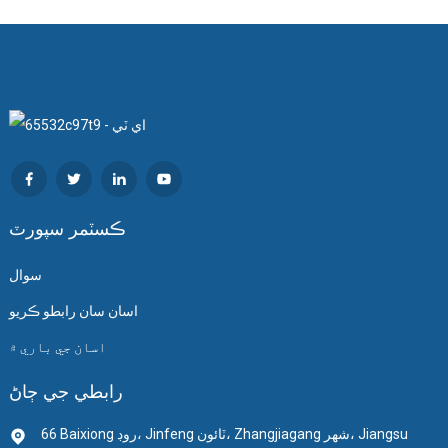
ڪسٽمر سپورٽ
سوال
اسان سان رابطو ڪريو
اسان جي باري ۾
رابطي جي ڄاڻ
66 Baixiong روڊ، Jinfeng ٽائون، Zhangjiagang شهر، Jiangsu