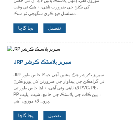
موزون آهي. ڊگھي پلاسٽڪ پائپن لاءِ، ان کي حصن
کي ڪٽڻ جي ضرورت ناهي، ۽ هڪ ئي وقت
مسلسل فيڊ ڪري سگهجي ٿو. سڪ...
تفصيل
پڇا ڳاڇا
JRP سيريز پلاسٽڪ ڪرشر
JRP سيريز ڪرشر هڪ مشين آهي جيڪا خاص طور
تي گراهڪن جي پيداوار جي ضرورتن کي پورو ڪرڻ
لاءِ ٺاهي وئي آهي، ۽ اها خاص طور تي PVC، PE،
PP ۽ ٻين ڪاٺ جي پلاسٽڪ جي جامع، شيٽ، پليٽ
پرو... لاءِ موزون آهي.
تفصيل
پڇا ڳاڇا