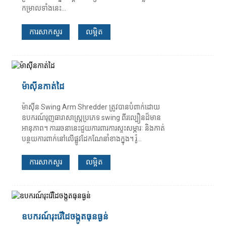
កម្រាលទាំងនេះ...
ការសាកសួរ
លម្អិត
ម៉ាស៊ីនកាត់ដៃ
ម៉ាស៊ីន Swing Arm Shredder ត្រូវបានបំពាក់ដោយ
ឧបករណ៍រុញធារាសាស្ត្រប្រភេទ swing ពីរល្បឿនដ៏មាន
អានុភាព។ ការរចនានេះជួយការពារការស្ទះសម្ភារៈ និងកាត់
បន្ថយការពាក់នៅលើផ្លូវដែកណែនាំខាងក្នុង។ រ៉ូ...
ការសាកសួរ
លម្អិត
ឧបករណ៍រុះរើដៃចង្កូតធុនធ្ងន់