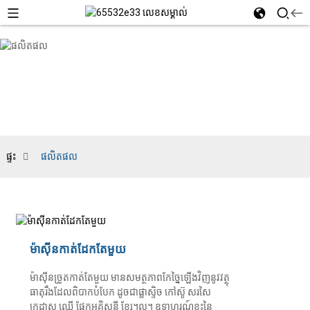
ផ្ទះ
ផលិតផល
ម៉ាស៊ីនកាត់ដែកតែមួយ
ម៉ាស៊ីនច្រូតកាត់តែមួយ មានសមត្ថភាពកែច្នៃឡើងវិញនូវវត្ថុ
ធាតុរឹងដែលពិបាកបំបែក ដូចជាផ្លាស្ទិច កៅស៊ូ សរសៃ
ក្រដាស ឈើ ផ្នែកអគ្គិសនី ខ្សែ។ល។ ឧទាហរណ៍ខ្លះនៃ