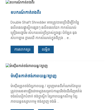
ឧបករណ៍កាត់រាងពីរ
Double Shaft Shredder អាចត្រូវបានប្រើដើម្បីកែច្នៃ
ផលិតផលផ្លាស្ទិកផ្សេងៗ ផលិតផលដែក កាកសំណល់
គ្រឿងសង្ហារឹម សំបករបស់ប្រើប្រាស់ក្នុងផ្ទះ ប៉ាឡែត ធុង
សំបកឡាន ក្តារឈើ កាកសំណល់ក្នុងទីក្រុង ... e...
ការសាកសួរ
លម្អិត
ម៉ាស៊ីនកាត់ថង់ភាពយន្ត/ត្បាញ
ម៉ាស៊ីនច្រូតថង់ខ្សែភាពយន្ត / ត្បាញមានពីរកំណាត់តែមួយ
ត្រូវបានរចនាឡើងជាចម្បងសម្រាប់ការរុះរើថង់ដើរទិញឥវ៉ាន់
ថង់សំលៀកបំពាក់ ថង់ប្លាស្ទិក ខ្សែភាពយន្តកសិកម្ម ខ្សែ
ភាពយន្តឧស្សាហកម្ម ថង់ត្បាញ ថង់ធំ ...