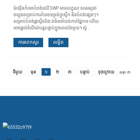
ម៉ាស៊ីនកំទេចបំពង់ស៊េរី SWP មានលក្ខណៈសមរម្យជា
ចម្បងសម្រាប់ការកំទេចទម្រង់ប្លាស្ទិក និងបំពង់ផ្សេងៗ។
សម្រាប់បំពង់ផ្លាស្ទិចវែង វាមិនចាំបាច់កាត់ផ្នែកទេ ហើយ
អាចផ្តល់ចំណីជាបន្តបន្ទាប់ក្នុងពេលតែមួយ។ ស៊ូ...
ការសាកសួរ
លម្អិត
ទីមួយ
មុន
១
២
៣
បន្ទាប់
ចុងក្រោយ
សរុប ៣