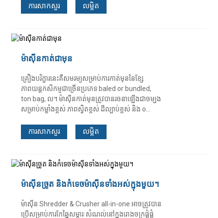
ការសាកសួរ
លម្អិត
ម៉ាស៊ីនកាត់ជាមុន
គ្រឿងបរិក្ខារនេះគឺសមរម្យសម្រាប់ការកាត់មុននៃខ្សែ
ភាពយន្តកសិកម្មជាច្រើនប្រភេទ baled or bundled,
ton bag, ល។ ម៉ាស៊ីនកាត់មុនត្រូវបានរចនាឡើងជាចម្បង
សម្រាប់កម្លាំងខ្ពស់ ភាពស្វិតខ្ពស់ ដីល្បាប់ខ្ពស់ និង o...
ការសាកសួរ
លម្អិត
ម៉ាស៊ីនច្រូត និងកំទេចម៉ាស៊ីនទាំងអស់ក្នុងមួយ។
ម៉ាស៊ីន Shredder & Crusher all-in-one អាចត្រូវបាន
ប្រើសម្រាប់ការកែឆ្នៃសម្ភារៈសំណល់នៅក្នុងរោងចក្រផ្លុំផ្លុំ