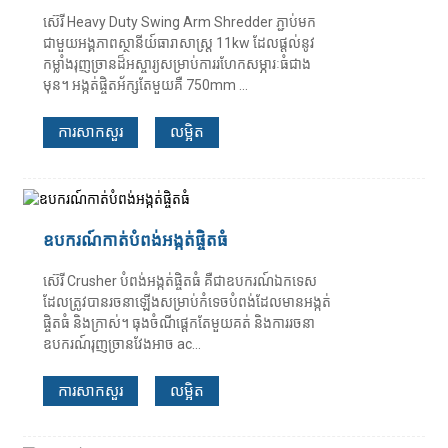
ស៊េរី Heavy Duty Swing Arm Shredder ភ្ជាប់មក
ជាមួយអង្គភាពស្ថានីយ៍ធារាសាស្ត្រ 11kw ដែលផ្តល់នូវ
កម្លាំងរុញច្រានដ៏អស្ចារ្យសម្រាប់ការរហែកសម្ភារៈធំជាង
មុន។ អង្កត់ផ្ចិតអ័ក្សតែមួយគឺ 750mm ...
ការសាកសួរ
លម្អិត
ឧបករណ៍កាត់បំពង់អង្កត់ផ្ចិតធំ
ស៊េរី Crusher បំពង់អង្កត់ផ្ចិតធំ គឺជាឧបករណ៍ឯកទេស
ដែលត្រូវបានរចនាឡើងសម្រាប់កំទេចបំពង់ដែលមានអង្កត់
ផ្ចិតធំ និងក្រាស់។ ធុងចំណីផ្តេកតែមួយគត់ និងការរចនា
ឧបករណ៍រុញច្រានវែងអាច ac...
ការសាកសួរ
លម្អិត