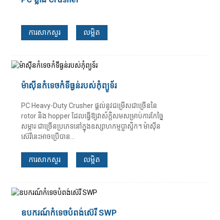
ការសាកសួរ
លម្អិត
ម៉ាស៊ីនកំទេចកំទីធ្ងន់របស់កុំព្យូទ័រ
PC Heavy-Duty Crusher ផ្តល់នូវជម្រើសជាច្រើននៃ
rotor និង hopper ដែលធ្វើឱ្យវាស័ក្តិសមសម្រាប់ការកែច្នៃ
សម្ភារៈជាច្រើនប្រភេទនៅក្នុងឧស្សាហកម្មប្លាស្ទិក។ ម៉ាស៊ីន
ស៊េរីនេះអាចប្រើបាន...
ការសាកសួរ
លម្អិត
ឧបករណ៍កំទេចបំពង់ស៊េរី SWP