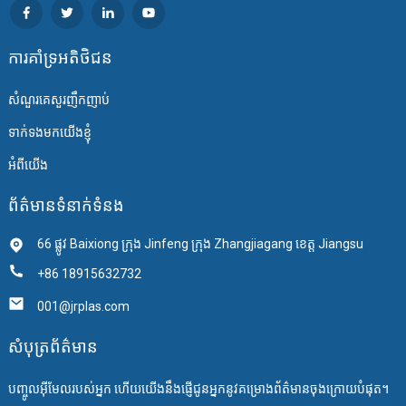
ការគាំទ្រអតិថិជន
សំណួរគេសួរញឹកញាប់
ទាក់ទងមកយើងខ្ញុំ
អំពីយើង
ព័ត៌មានទំនាក់ទំនង
66 ផ្លូវ Baixiong ក្រុង Jinfeng ក្រុង Zhangjiagang ខេត្ត Jiangsu
+86 18915632732
001@jrplas.com
សំបុត្រព័ត៌មាន
បញ្ចូលអ៊ីមែលរបស់អ្នក ហើយយើងនឹងផ្ញើជូនអ្នកនូវគម្រោងព័ត៌មានចុងក្រោយបំផុត។