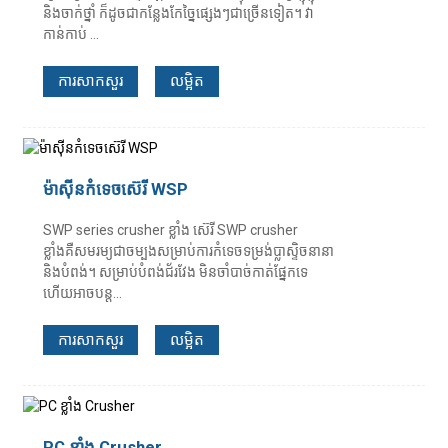
និងចាក់ថ្នាំ ក៏ដូចជាកន្លែងកែច្នៃផ្សេងៗជាច្រើនទៀត។ វា
កាន់កាប់ ...
ការសាកសួរ
លម្អិត
ម៉ាស៊ីនកំទេចស៊េរី WSP
SWP series crusher ខ្លាំង ស៊េរី SWP crusher
ខ្លាំងគឺសមរម្យជាចម្បងសម្រាប់ការកំទេចទម្រង់ប្លាស្ទិចនានា
និងបំពង់។ សម្រាប់បំពង់ជ័រវែង មិនចាំបាច់កាត់ផ្នែកទេ
ហើយអាចបន្ត...
ការសាកសួរ
លម្អិត
PC ខ្លាំង Crusher