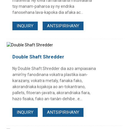
matevina. Ny lovia famahanana mitsivalana
tsy manam-paharoa sy ny endrika
fanosehana lava-kapoka dia afaka ac...
INQUIRY
ANTSIPIRIHANY
Double Shaft Shredder
Ny Double Shaft Shredder dia azo ampiasaina
amin'ny fanodinana vokatra plastika isan-
karazany, vokatra metaly, fanaka fako,
akorandriaka kojakoja ao an-tokantrano,
pallets, fitoeran-javatra, akorandriaka fiara,
hazo fisaka, fako an-tanàn-dehibe...e...
INQUIRY
ANTSIPIRIHANY