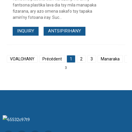
fantsona plastika lava dia tsy mila manapaka
fizarana, ary azo omena sakafo tsy tapaka
amin'ny fotoana iray. Suc...
INQUIRY
ANTSIPIRIHANY
VOALOHANY
Précédent
1
2
3
Manaraka
F
3