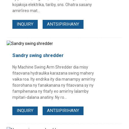
kojakoja elektrika, tariby, sns. Ohatra sasany
amin'ireo mat...
INQUIRY
ANTSIPIRIHANY
Sandry swing shredder
Ny Machine Swing Arm Shredder dia misy
fitaovana hydraulika karazana swing mahery
vaika roa. Ity endrika ity dia manampy amin'ny
fisorohana ny fanakanana ny fitaovana sy ny
fampihenana ny fitafy eo amin'ny lalamby
mpitari-dalana anatiny. Ny ro...
INQUIRY
ANTSIPIRIHANY