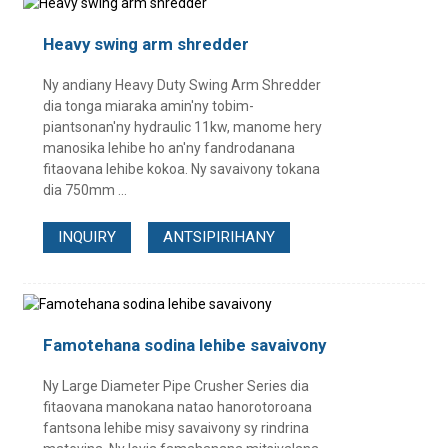
Heavy swing arm shredder
Ny andiany Heavy Duty Swing Arm Shredder
dia tonga miaraka amin'ny tobim-
piantsonan'ny hydraulic 11kw, manome hery
manosika lehibe ho an'ny fandrodanana
fitaovana lehibe kokoa. Ny savaivony tokana
dia 750mm ...
INQUIRY
ANTSIPIRIHANY
Famotehana sodina lehibe savaivony
Ny Large Diameter Pipe Crusher Series dia
fitaovana manokana natao hanorotoroana
fantsona lehibe misy savaivony sy rindrina