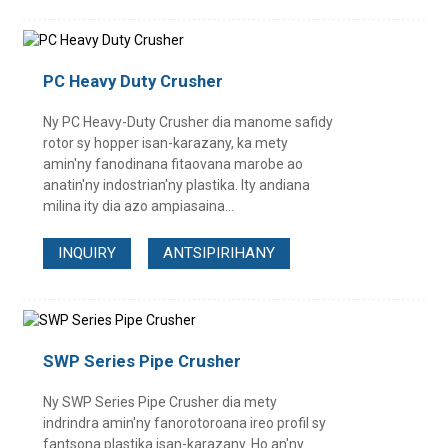
PC Heavy Duty Crusher
Ny PC Heavy-Duty Crusher dia manome safidy
rotor sy hopper isan-karazany, ka mety
amin'ny fanodinana fitaovana marobe ao
anatin'ny indostrian'ny plastika. Ity andiana
milina ity dia azo ampiasaina...
INQUIRY
ANTSIPIRIHANY
SWP Series Pipe Crusher
Ny SWP Series Pipe Crusher dia mety
indrindra amin'ny fanorotoroana ireo profil sy
fantsona plastika isan-karazany. Ho an'ny