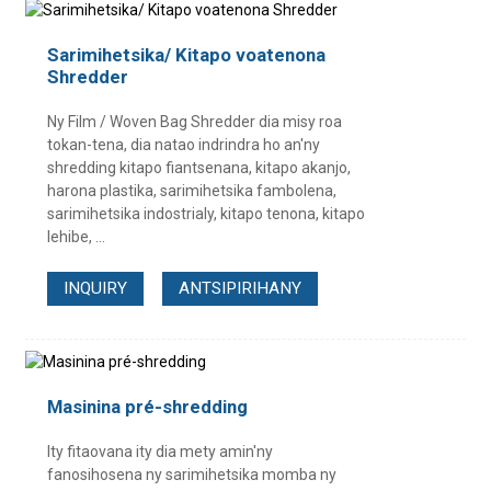
Sarimihetsika/ Kitapo voatenona
Shredder
Ny Film / Woven Bag Shredder dia misy roa
tokan-tena, dia natao indrindra ho an'ny
shredding kitapo fiantsenana, kitapo akanjo,
harona plastika, sarimihetsika fambolena,
sarimihetsika indostrialy, kitapo tenona, kitapo
lehibe, ...
INQUIRY
ANTSIPIRIHANY
Masinina pré-shredding
Ity fitaovana ity dia mety amin'ny
fanosihosena ny sarimihetsika momba ny