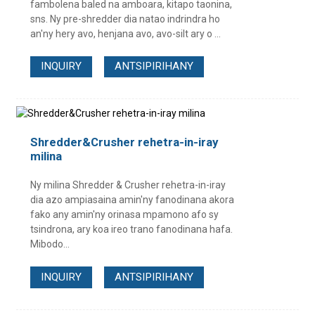
fambolena baled na amboara, kitapo taonina,
sns. Ny pre-shredder dia natao indrindra ho
an'ny hery avo, henjana avo, avo-silt ary o ...
INQUIRY
ANTSIPIRIHANY
Shredder&Crusher rehetra-in-iray
milina
Ny milina Shredder & Crusher rehetra-in-iray
dia azo ampiasaina amin'ny fanodinana akora
fako any amin'ny orinasa mpamono afo sy
tsindrona, ary koa ireo trano fanodinana hafa.
Mibodo...
INQUIRY
ANTSIPIRIHANY