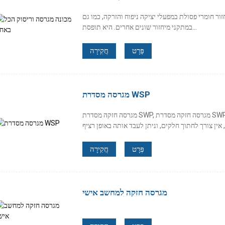
ר חומרי פסולת במפעלי יציקה ניפוח והזרקה, כמו גם
במתקני מיחזור שונים אחרים. היא תופסת...
פְּרָט
חֲקִירָה
מגרסה מסדרת WSP
מגרסה חזקה מסדרת SWP, מגרסה חזקה מסדרת SWP מתאימה בעיקר לריסוק פרופילים וצינורות פלסטיק
פְּרָט
חֲקִירָה
מגרסה חזקה למחשב אישי