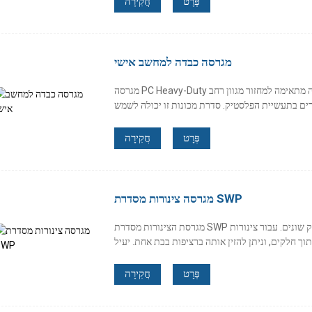
פְּרָט
חֲקִירָה
מגרסה כבדה למחשב אישי
מגרסה PC Heavy-Duty מספקת מגוון אפשרויות רוטור ומשפך, מה שהופך אותה מתאימה למחזור מגוון רחב
פְּרָט
חֲקִירָה
מגרסה צינורות מסדרת SWP
מגרסת הצינורות מסדרת SWP מתאימה בעיקר לריסוק פרופילים וצינורות פלסטיק שונים. עבור צינורות
פְּרָט
חֲקִירָה