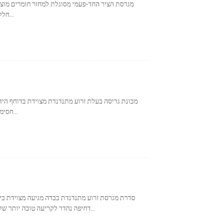
מגרסת הציר החד-פעמי מסוגלת למחזר חומרים מוצקים
חלקים חשמליים, כבלים וכו'. כמה דוגמאות לחומרים אלה...
מכונת גריסה בעלת זרוע מתנדנדת מצוידת בדוחף הידר
חסימה של חומר ומפחית בלאי במסילת ההובלה הפנימית. ה...
דחיפה נהדר לקריעה טובה יותר של חומרים גדולים יותר. קוטר הציר הבודד הוא 750 מ"מ...