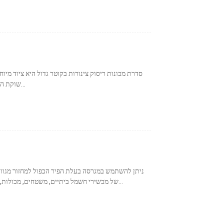
סדרת מכונות ריסוק צינורות בקוטר גדול היא ציוד מיוחד
שוקת ההזנה האופקית הייחודית ועיצוב הדחיפה הארוך יכולים...
ניתן להשתמש במגרסה בעלת הפיר הכפול למחזור מגוון 
של מכשירי חשמל ביתיים, משטחים, מכולות, קונכיות של מכוניות, לוחות עץ, פסולת עירונית... ועוד...