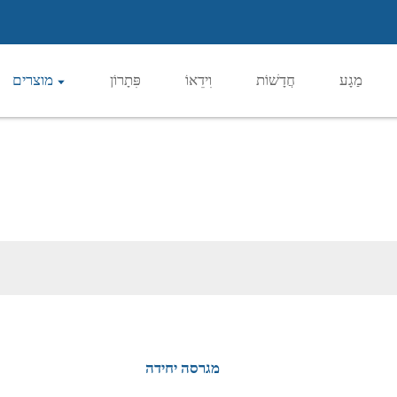
מַגָע
חֲדָשׁוֹת
וִידֵאוֹ
פִּתָרוֹן
מוצרים
מגרסה יחידה