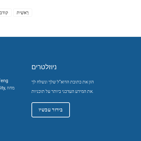
רֵאשִׁית
קודם
ניוזלטרים
feng
הזן את כתובת הדוא"ל שלך ונשלח לך
City
את המידע העדכני ביותר על תוכניות.
בירור עכשיו