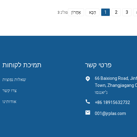
3
2
1
הַבָּא
אַחֲרוֹן
סה"כ 3
פרטי קשר
תמיכת לקוחות
66 Baixiong Road, Jin
שאלות נפוצות
Town, Zhangjiagang , מחוז
צרו קשר
ג'יאנגסו
אודותינו
+86 18915632732
001@jrplas.com