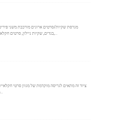
מגרסת שקיות/סרטים ארוגים מורכבת משני פירים 
בגדים, שקיות ניילון, סרטים חקלאיים, סרטים תעשייתיים, שקיות ארוגות, שקיות גדולות,...
ציוד זה מתאים לגריסה מוקדמת של מגוון סרטי חקלאיים
מיועדת בעיקר לחוזק גבוה, קשיחות גבוהה, סחף גבוה ו...