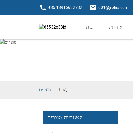
+86 18915632732
001@jrplas.com
אודותינו
בַּיִת
בַּיִת
מוצרים
קטגוריות מוצרים