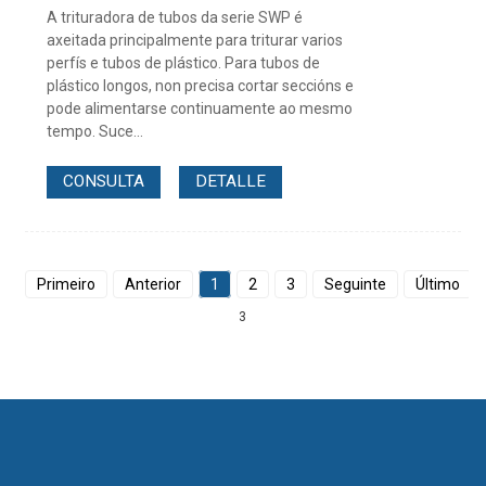
A trituradora de tubos da serie SWP é
axeitada principalmente para triturar varios
perfís e tubos de plástico. Para tubos de
plástico longos, non precisa cortar seccións e
pode alimentarse continuamente ao mesmo
tempo. Suce...
CONSULTA
DETALLE
Primeiro
Anterior
1
2
3
Seguinte
Último
T
3