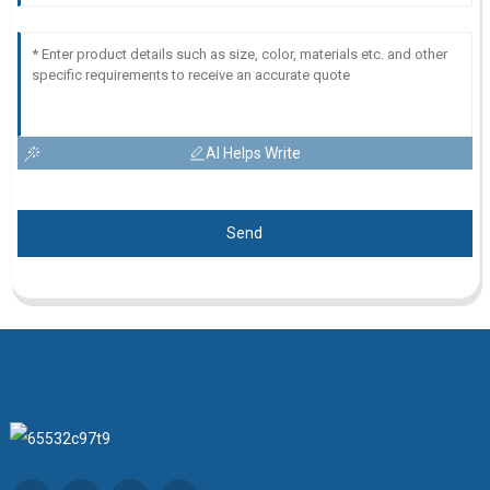
AI Helps Write
Send