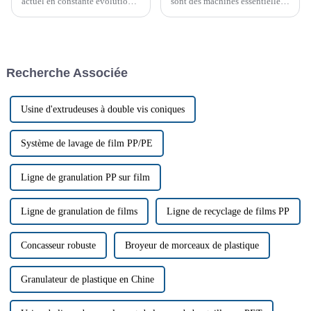
actuel en constante évolution,
sont des machines essentielles
efficacité et fiabilité sont
dans de nombreux secteurs
primordiales. Optimisez vos
industriels, utilisées pour
opérations de déchiquetage
réduire la taille de matériaux
industriel avec des broyeurs à
tels que le plastique, le bois et
bras pivotant robustes et
les métaux. Cependant, comme
Recherche Associée
fiables…
toute machine, ils peuvent
rencontrer des problèmes.
Usine d'extrudeuses à double vis coniques
Système de lavage de film PP/PE
Ligne de granulation PP sur film
Ligne de granulation de films
Ligne de recyclage de films PP
Concasseur robuste
Broyeur de morceaux de plastique
Granulateur de plastique en Chine