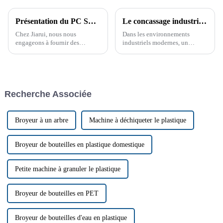
Présentation du PC STRONG CRUSHER de Jiarui : la solution ultime pour le broyage et le recyclage du plastique
Le concassage industriel simplifié grâce au concasseur PC Strong
Chez Jiarui, nous nous
Dans les environnements
engageons à fournir des
industriels modernes, un
machines de qualité supérieure
traitement efficace des
répondant aux besoins variés
matériaux est crucial pour la
de divers secteurs. Notre
productivité et la réduction des
dernière innovation, le PC
coûts. L'une des machines les
STRONG CRUSHER, est une
plus efficaces pour réduire les
Recherche Associée
machine polyvalente conçue
déchets et optimiser les
pour…
matières premières est…
Broyeur à un arbre
Machine à déchiqueter le plastique
Broyeur de bouteilles en plastique domestique
Petite machine à granuler le plastique
Broyeur de bouteilles en PET
Broyeur de bouteilles d'eau en plastique