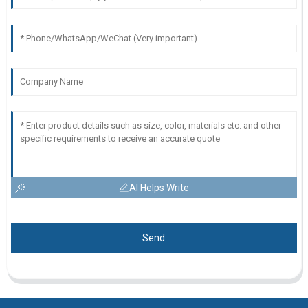
AI Helps Write
Send