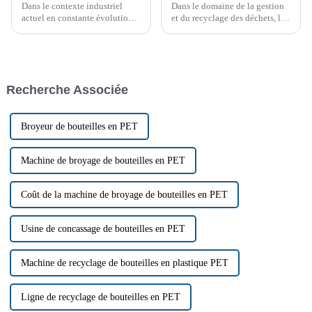
Dans le contexte industriel
Dans le domaine de la gestion
actuel en constante évolution,
et du recyclage des déchets, les
efficacité et fiabilité sont
broyeurs mono-arbre sont
primordiales. Optimisez vos
devenus des outils essentiels
opérations de déchiquetage
pour traiter efficacement une
industriel avec des broyeurs à
grande variété de matériaux.
bras pivotant robustes et
Ces machines sont conçues
Recherche Associée
fiables…
pour traiter tous les types de
déchets.
Broyeur de bouteilles en PET
Machine de broyage de bouteilles en PET
Coût de la machine de broyage de bouteilles en PET
Usine de concassage de bouteilles en PET
Machine de recyclage de bouteilles en plastique PET
Ligne de recyclage de bouteilles en PET