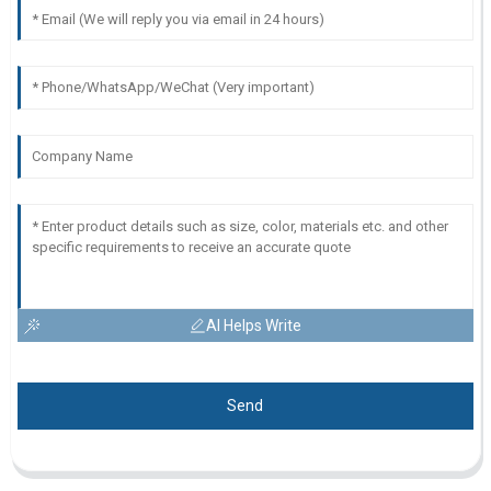
AI Helps Write
Send