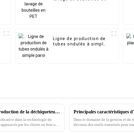
PET
Ligne de production de
tubes ondulés à simple
paroi
Une description détaillée du processus de production de la déchiqueteuse à bras pivotant
Principales caractéristiques 
ificative dans la technologie du
Dans le domaine de la gestion et du r
approuvés par les clients en font un
devenus des outils essentiels pour tr
machines sont conçues pour traiter to