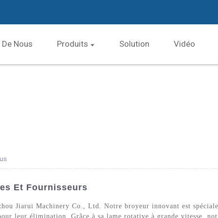
 De Nous
Produits
Solution
Vidéo
us
es Et Fournisseurs
hou Jiarui Machinery Co., Ltd. Notre broyeur innovant est spéciale
pour leur élimination. Grâce à sa lame rotative à grande vitesse, no