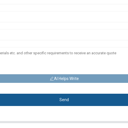
AI Helps Write
Send