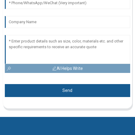
AI Helps Write
Send