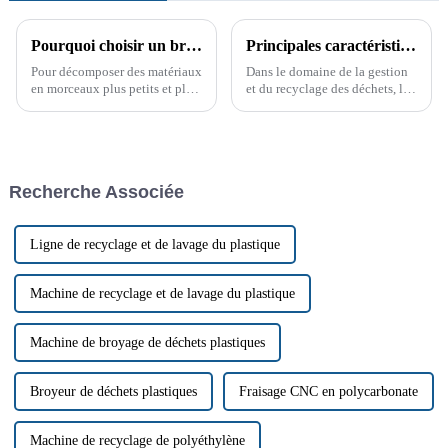
Pourquoi choisir un broyeur à arbre unique ?
Principales caractéristiques d'un broyeur à arbre unique
Pour décomposer des matériaux
Dans le domaine de la gestion
en morceaux plus petits et plus
et du recyclage des déchets, les
faciles à manipuler, les
broyeurs mono-arbre sont
broyeurs à arbre unique sont un
devenus des outils essentiels
choix populaire dans les
pour traiter efficacement une
industries. Leur polyvalence,
grande variété de matériaux.
leur efficacité et leur durabilité
Ces machines sont conçues
Recherche Associée
en font…
pour traiter tous les types de
déchets.
Ligne de recyclage et de lavage du plastique
Machine de recyclage et de lavage du plastique
Machine de broyage de déchets plastiques
Broyeur de déchets plastiques
Fraisage CNC en polycarbonate
Machine de recyclage de polyéthylène