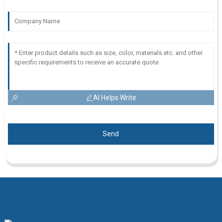
AI Helps Write
Send