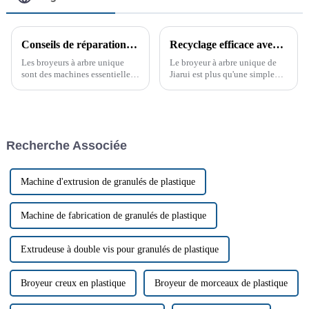
Conseils de réparation pour les broyeurs à arbre unique
Recyclage efficace avec le broyeur à arbre unique
Les broyeurs à arbre unique
Le broyeur à arbre unique de
sont des machines essentielles
Jiarui est plus qu'une simple
dans de nombreux secteurs
machine ; c'est une solution
industriels, utilisées pour
conçue pour améliorer
réduire la taille de matériaux
l'efficacité de votre processus
tels que le plastique, le bois et
de recyclage. Grâce à sa
les métaux. Cependant, comme
construction robuste et…
Recherche Associée
toute machine, ils peuvent
rencontrer des problèmes.
Machine d'extrusion de granulés de plastique
Machine de fabrication de granulés de plastique
Extrudeuse à double vis pour granulés de plastique
Broyeur creux en plastique
Broyeur de morceaux de plastique