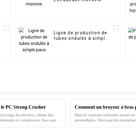
Ligne de production de
tubes ondulés à simple
paroi
c le PC Strong Crusher
ecyclage des déchets, offrant des
Dans le contexte industriel actuel en c
résistants et volumineux. Face aux
primordiales. Alors que les entreprise
ugmentation des coûts, le PC Strong
minimisant les déchets, des machines
hets, offrant des solutions innovantes
eux.