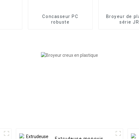
Concasseur PC
Broyeur de pl
robuste
série J
Extrudeuse monovis