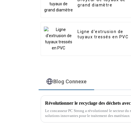
grand diamètre
Ligne d'extrusion de
tuyaux tressés en PVC
Blog Connexe
Révolutionner le recyclage des déchets ave
Le concasseur PC Strong a révolutionné le secteur du r
solutions innovantes pour le traitement des matériaux 
préoccupations environnementales croissantes et à l'a
Crusher a révolutionné le secteur du recyclage des déc
pour le traitement des matériaux résistants et volumin