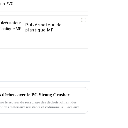
Pulvérisateur de
plastique MF
s déchets avec le PC Strong Crusher
é le secteur du recyclage des déchets, offrant des
nt des matériaux résistants et volumineux. Face aux
issantes et à l'augmentation des coûts, le PC Strong
recyclage des déchets, offrant des solutions innovantes
stants et volumineux.