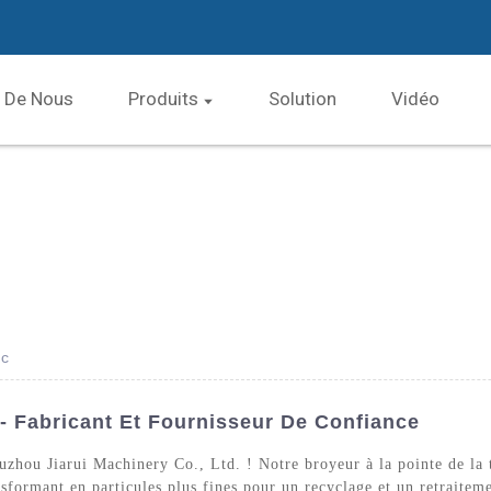
 De Nous
Produits
Solution
Vidéo
uc
 Fabricant Et Fournisseur De Confiance
zhou Jiarui Machinery Co., Ltd. ! Notre broyeur à la pointe de la t
sformant en particules plus fines pour un recyclage et un retraiteme