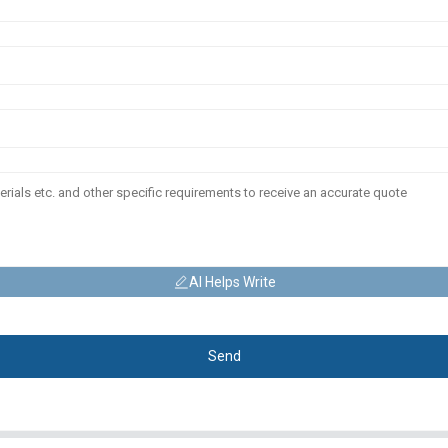
AI Helps Write
Send