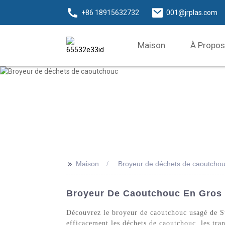
+86 18915632732
001@jrplas.com
Maison
À Propos
>>
Maison
Broyeur de déchets de caoutcho
Broyeur De Caoutchouc En Gros -
Découvrez le broyeur de caoutchouc usagé de Su
efficacement les déchets de caoutchouc, les tran