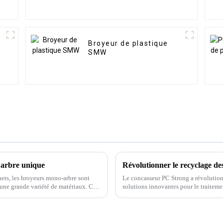
Broyeur de plastique
SMW
à arbre unique
Révolutionner le recyclage de
hets, les broyeurs mono-arbre sont
Le concasseur PC Strong a révolutionn
t une grande variété de matériaux. Ces
solutions innovantes pour le traiteme
chets.
préoccupations environnementales cro
Crusher a révolutionné le secteur du 
pour le traitement des matériaux rési