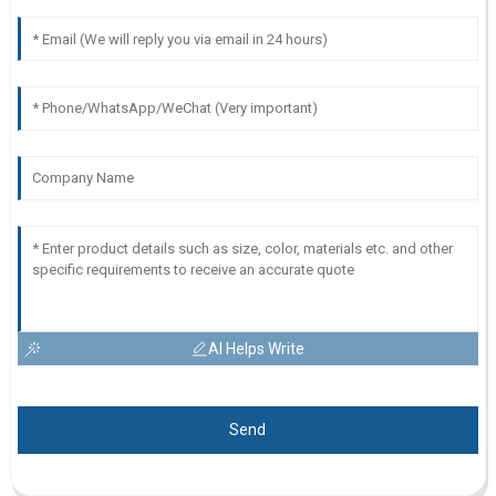
AI Helps Write
Send