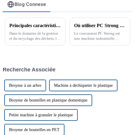
Blog Connexe
Principales caractéristiques d'un broyeur à arbre unique
Où utiliser PC Strong Crusher ? Guide complet
Dans le domaine de la gestion
Le concasseur PC Strong est
et du recyclage des déchets, les
une machine industrielle
broyeurs mono-arbre sont
polyvalente et puissante,
devenus des outils essentiels
conçue pour broyer divers
pour traiter efficacement une
matériaux en particules plus
grande variété de matériaux.
petites et plus faciles à
Ces machines sont conçues
manipuler. Utilisé dans de
Recherche Associée
pour traiter tous les types de
nombreux secteurs, cet
déchets.
équipement...
Broyeur à un arbre
Machine à déchiqueter le plastique
Broyeur de bouteilles en plastique domestique
Petite machine à granuler le plastique
Broyeur de bouteilles en PET