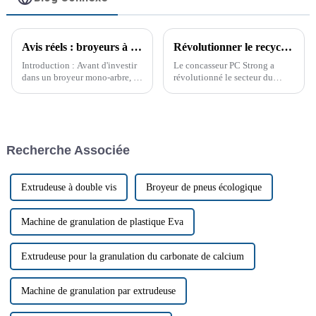
Avis réels : broyeurs à arbre unique
Révolutionner le recyclage des déchets avec le PC Strong Crusher
Introduction : Avant d'investir
Le concasseur PC Strong a
dans un broyeur mono-arbre, il
révolutionné le secteur du
est essentiel de prendre une
recyclage des déchets, offrant
décision éclairée. Les avis
des solutions innovantes pour
clients fournissent des
le traitement des matériaux
informations précieuses sur les
résistants et volumineux. Face
performances, la durabilité et la
aux préoccupations
Recherche Associée
satisfaction générale.
environnementales croissantes
et à l'augmentation des coûts,
le PC Strong Crusher a
révolutionné le secteur du
Extrudeuse à double vis
Broyeur de pneus écologique
recyclage des déchets, offrant
des solutions innovantes pour
le traitement des matériaux
Machine de granulation de plastique Eva
résistants et volumineux.
Extrudeuse pour la granulation du carbonate de calcium
Machine de granulation par extrudeuse