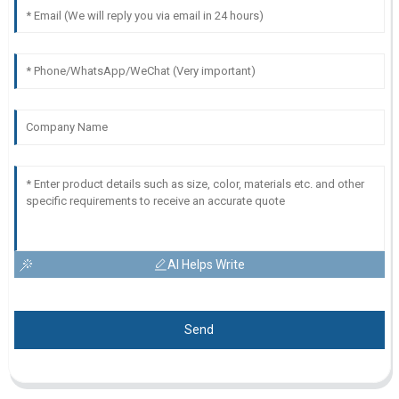
AI Helps Write
Send