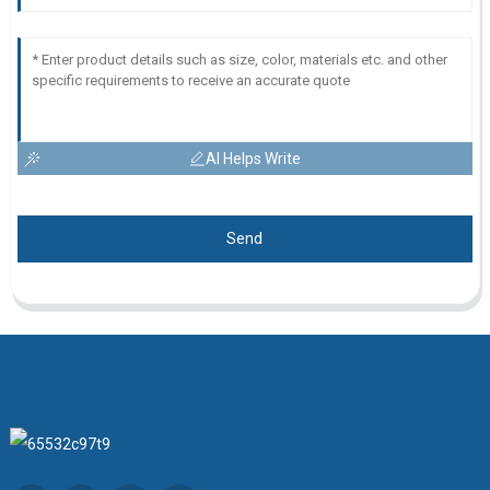
AI Helps Write
Send