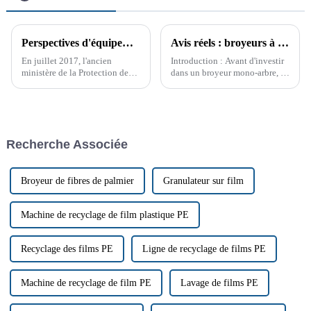
Perspectives d'équipements de lavage et de recyclage du plastique
Avis réels : broyeurs à arbre unique
En juillet 2017, l'ancien
Introduction : Avant d'investir
ministère de la Protection de
dans un broyeur mono-arbre, il
l'environnement a ajusté et
est essentiel de prendre une
répertorié 24 types de « déchets
décision éclairée. Les avis
étrangers » solides, dont les
clients fournissent des
déchets plastiques et les
informations précieuses sur les
déchets de papier, dans le
performances, la durabilité et la
Recherche Associée
catalogue des déchets interdits.
satisfaction générale.
Broyeur de fibres de palmier
Granulateur sur film
Machine de recyclage de film plastique PE
Recyclage des films PE
Ligne de recyclage de films PE
Machine de recyclage de film PE
Lavage de films PE