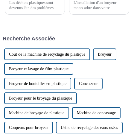
Les déchets plastiques sont
L'installation d'un broyeur
devenus l'un des problèmes
mono-arbre dans votre
environnementaux les plus
établissement peut
urgents au monde. Face à la
considérablement améliorer
prise de conscience mondiale
vos processus de gestion et de
de la nécessité d'une gestion
recyclage des déchets. Ces
efficace des déchets, les
machines puissantes sont
Recherche Associée
industries se tournent vers des
conçues pour traiter une grande
solutions plus…
variété de matériaux.
Coût de la machine de recyclage du plastique
Broyeur
Broyeur et lavage de film plastique
Broyeur de bouteilles en plastique
Concasseur
Broyeur pour le broyage du plastique
Machine de broyage de plastique
Machine de concassage
Coupeurs pour broyeur
Usine de recyclage des eaux usées