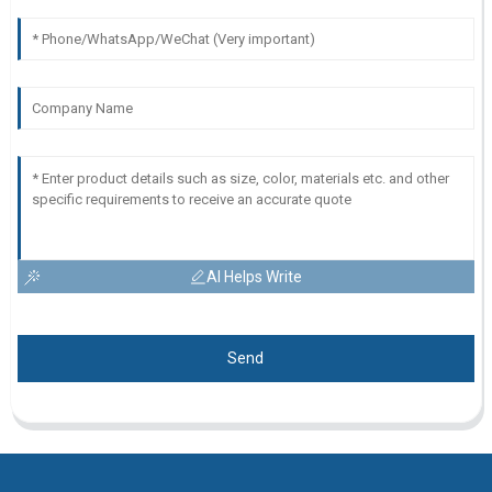
AI Helps Write
Send