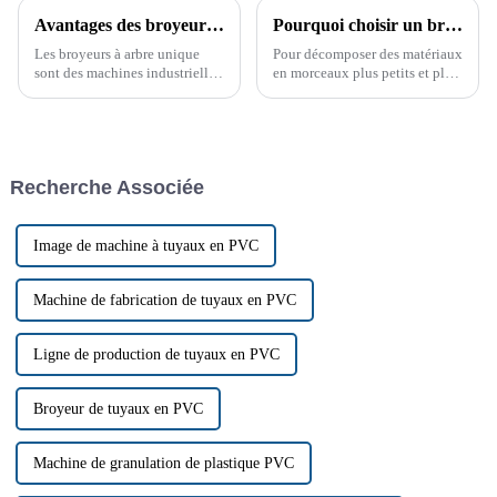
Avantages des broyeurs à arbre unique pour la fabrication
Pourquoi choisir un broyeur à arbre unique ?
Les broyeurs à arbre unique
Pour décomposer des matériaux
sont des machines industrielles
en morceaux plus petits et plus
performantes conçues pour
faciles à manipuler, les
réduire les matériaux
broyeurs à arbre unique sont un
volumineux et encombrants en
choix populaire dans les
morceaux plus petits et plus
industries. Leur polyvalence,
faciles à manipuler. Du
leur efficacité et leur durabilité
Recherche Associée
plastique au bois, en passant
en font…
par le caoutchouc et les
textiles, ces machines…
Image de machine à tuyaux en PVC
Machine de fabrication de tuyaux en PVC
Ligne de production de tuyaux en PVC
Broyeur de tuyaux en PVC
Machine de granulation de plastique PVC