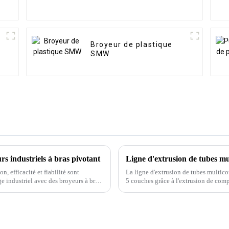
Broyeur de plastique
SMW
rs industriels à bras pivotant
Ligne d'extrusion de tubes m
n, efficacité et fiabilité sont
La ligne d'extrusion de tubes multico
e industriel avec des broyeurs à bras
5 couches grâce à l'extrusion de comp
production de tubes multicouches, plu
matériaux est importante, plus la qual