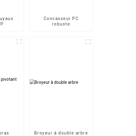
tuyaux
Concasseur PC
WP
robuste
bras
Broyeur à double arbre