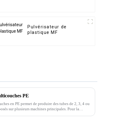
Pulvérisateur de
plastique MF
ulticouches PE
uches en PE permet de produire des tubes de 2, 3, 4 ou
osés sur plusieurs machines principales. Pour la
s le nombre de couches est élevé, plus la quantité de
ité est élevée.