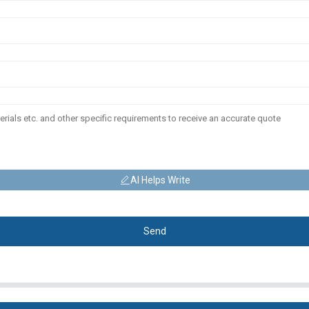
AI Helps Write
Send