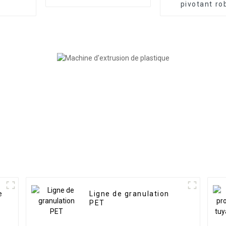
pivotant ro
e
Ligne de granulation
PET