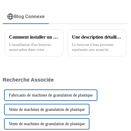
Blog Connexe
Comment installer un broyeur à arbre unique
Une description détaillée du processus de production de la déchiqueteuse à bras pivotant
L'installation d'un broyeur
Le broyeur à bras pivotant
mono-arbre dans votre
représente une avancée
établissement peut
significative dans la
considérablement améliorer
technologie du broyage. Sa
vos processus de gestion et de
conception bien pensée et ses
recyclage des déchets. Ces
composants approuvés par les
machines puissantes sont
clients en font un atout
Recherche Associée
conçues pour traiter une grande
précieux pour toute
variété de matériaux.
exploitation.
Fabricants de machines de granulation de plastique
Vente de machines de granulation de plastique
Vente de machines de granulation de plastique