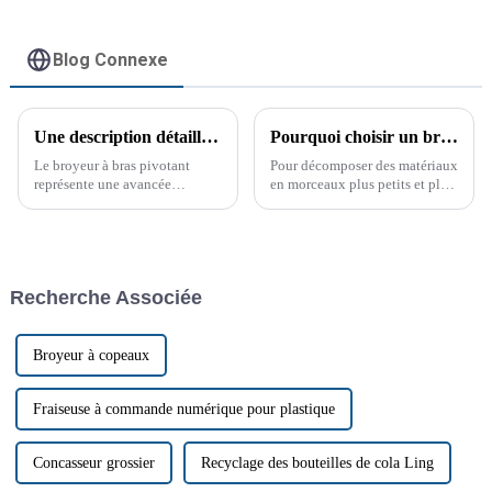
Blog Connexe
Une description détaillée du processus de production de la déchiqueteuse à bras pivotant
Pourquoi choisir un broyeur à arbre unique ?
Le broyeur à bras pivotant
Pour décomposer des matériaux
représente une avancée
en morceaux plus petits et plus
significative dans la
faciles à manipuler, les
technologie du broyage. Sa
broyeurs à arbre unique sont un
conception bien pensée et ses
choix populaire dans les
composants approuvés par les
industries. Leur polyvalence,
clients en font un atout
leur efficacité et leur durabilité
Recherche Associée
précieux pour toute
en font…
exploitation.
Broyeur à copeaux
Fraiseuse à commande numérique pour plastique
Concasseur grossier
Recyclage des bouteilles de cola Ling