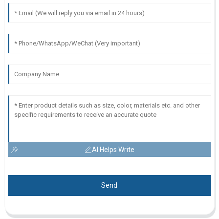
AI Helps Write
Send