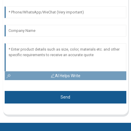
AI Helps Write
Send