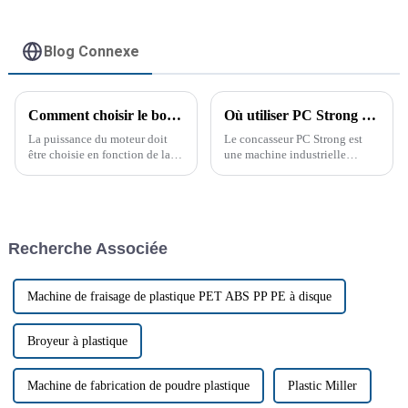
Blog Connexe
Comment choisir le bon moteur
Où utiliser PC Strong Crusher ? Guide complet
La puissance du moteur doit
Le concasseur PC Strong est
être choisie en fonction de la
une machine industrielle
puissance requise par les
polyvalente et puissante,
machines de production afin de
conçue pour broyer divers
permettre au moteur de
matériaux en particules plus
fonctionner au mieux à sa
petites et plus faciles à
charge nominale. Les deux
manipuler. Utilisé dans de
Recherche Associée
points suivants doivent être
nombreux secteurs, cet
pris en compte :
équipement...
Machine de fraisage de plastique PET ABS PP PE à disque
Broyeur à plastique
Machine de fabrication de poudre plastique
Plastic Miller