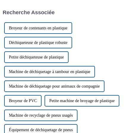
fonctionner au mieux à sa
coûts. L'une des machines les
charge nominale. Les deux
plus efficaces pour réduire les
Recherche Associée
points suivants doivent être
déchets et optimiser les
pris en compte :
matières premières est…
Broyeur de contenants en plastique
Déchiqueteuse de plastique robuste
Petite déchiqueteuse de plastique
Machine de déchiquetage à tambour en plastique
Machine de déchiquetage pour animaux de compagnie
Broyeur de PVC
Petite machine de broyage de plastique
Machine de recyclage de pneus usagés
Équipement de déchiquetage de pneus