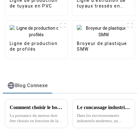
Ligne de production
Ligne d'extrusion de
de tuyaux en PVC
tuyaux tressés en
PVC
Ligne de production
Broyeur de plastique
de profilés
SMW
Blog Connexe
Comment choisir le bon moteur
Le concassage industriel simplifié grâce au concasseur PC Strong
La puissance du moteur doit
Dans les environnements
être choisie en fonction de la
industriels modernes, un
puissance requise par les
traitement efficace des
machines de production afin de
matériaux est crucial pour la
permettre au moteur de
productivité et la réduction des